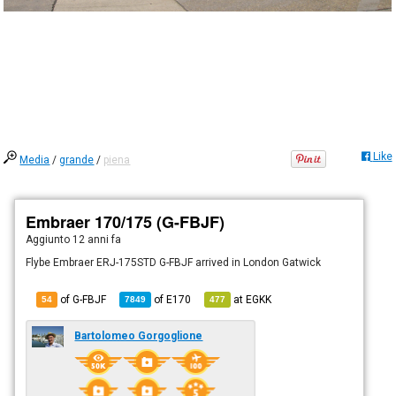
Like
Media
/
grande
/
piena
Embraer 170/175 (G-FBJF)
Aggiunto
12 anni fa
Flybe Embraer ERJ-175STD G-FBJF arrived in London Gatwick
of G-FBJF
of
E170
at
EGKK
54
7849
477
Bartolomeo Gorgoglione