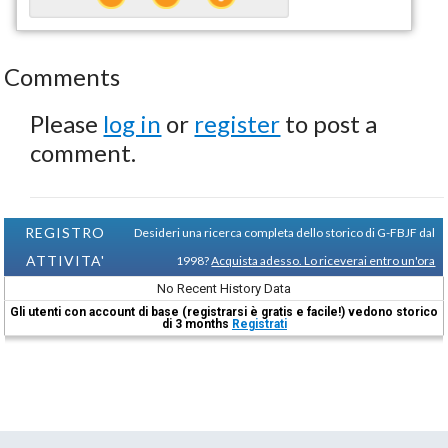
Comments
Please
log in
or
register
to post a
comment.
REGISTRO
Desideri una ricerca completa dello storico di G-FBJF dal
ATTIVITA'
1998?
Acquista adesso. Lo riceverai entro un'ora
No Recent History Data
Gli utenti con account di base (registrarsi è gratis e facile!) vedono storico
di 3 months
Registrati