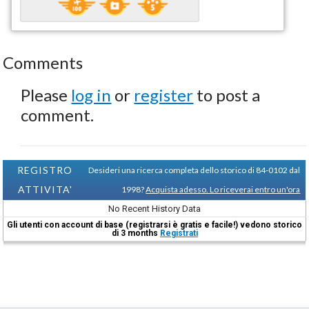
Comments
Please
log in
or
register
to post a
comment.
REGISTRO
Desideri una ricerca completa dello storico di 84-0102 dal
ATTIVITA'
1998?
Acquista adesso. Lo riceverai entro un'ora
No Recent History Data
Gli utenti con account di base (registrarsi è gratis e facile!) vedono storico
di 3 months
Registrati