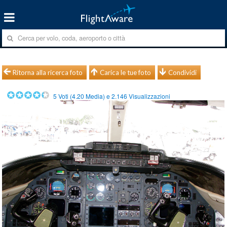
Ritorna alla ricerca foto
Carica le tue foto
Condividi
5
Voti (
4.20
Media) e
2.146
Visualizzazioni