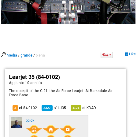
Like
Media
/
grande
/
piena
Learjet 35 (84-0102)
Aggiunto
10 anni fa
The cockpit of the C-21, the Air Force Learjet. At Barksdale Air
Force Base.
of 84-0102
of
LJ35
at
KBAD
3
2327
1121
ppick