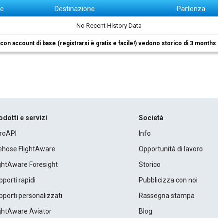
ne
Destinazione
Partenza
No Recent History Data
i con account di base (registrarsi è gratis e facile!) vedono storico di 3 months
odotti e servizi
Società
roAPI
Info
rehose FlightAware
Opportunità di lavoro
ightAware Foresight
Storico
porti rapidi
Pubblicizza con noi
porti personalizzati
Rassegna stampa
ightAware Aviator
Blog