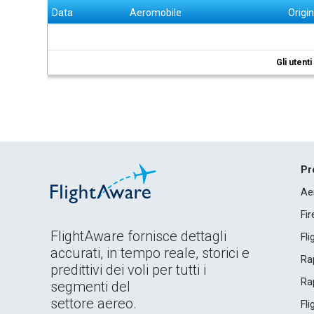
Data
Aeromobile
Origi
Gli utent
Pr
Ae
Fi
FlightAware fornisce dettagli
Fl
accurati, in tempo reale, storici e
Rap
predittivi dei voli per tutti i
Rap
segmenti del
settore aereo.
Fl