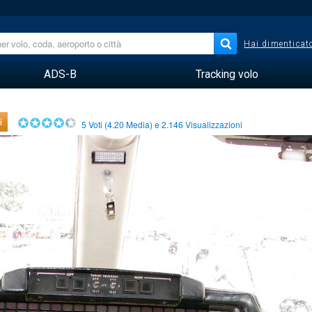
Hai dimenticato
ADS-B
Tracking volo
i
5
Voti (
4.20
Media) e
2.146
Visualizzazioni