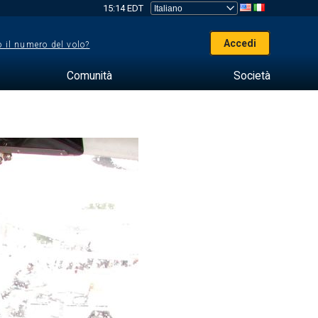
15:14 EDT
Accedi
 il numero del volo?
Comunità
Società