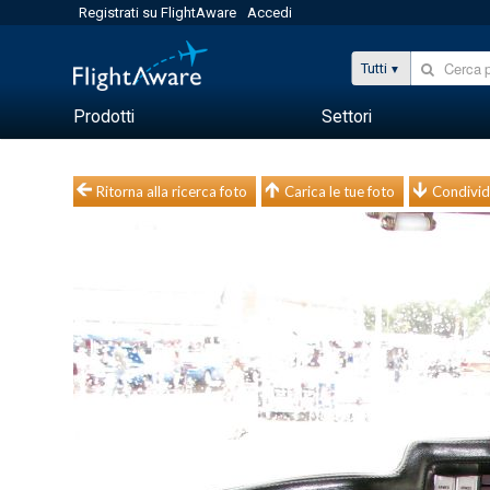
Registrati su FlightAware
Accedi
Tutti
Prodotti
Settori
Ritorna alla ricerca foto
Carica le tue foto
Condivid