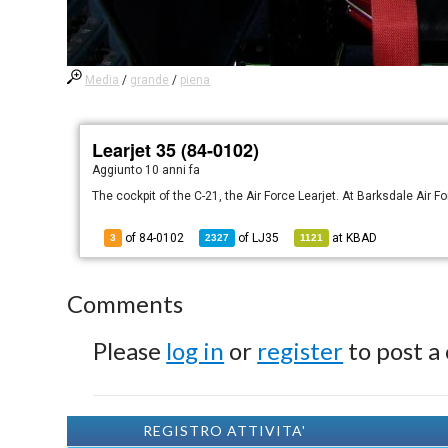
Media
/
grande
/
piena
Learjet 35 (84-0102)
Aggiunto
10 anni fa
The cockpit of the C-21, the Air Force Learjet. At Barksdale Air F
of 84-0102
of
LJ35
at
KBAD
3
2327
1121
Comments
Please
log in
or
register
to post a
REGISTRO ATTIVITA'