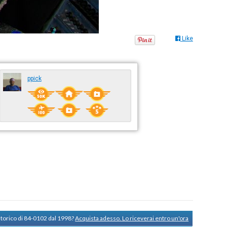
Like
ppick
storico di 84-0102 dal 1998?
Acquista adesso. Lo riceverai entro un'ora