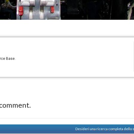
orce Base.
 comment.
Desideri una ricerca completa dello 