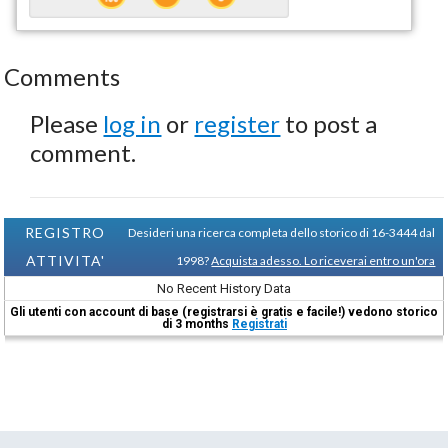
Comments
Please
log in
or
register
to post a
comment.
REGISTRO
Desideri una ricerca completa dello storico di 16-3444 dal
ATTIVITA'
1998?
Acquista adesso. Lo riceverai entro un'ora
No Recent History Data
Gli utenti con account di base (registrarsi è gratis e facile!) vedono storico
di 3 months
Registrati