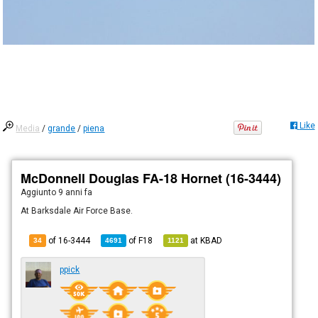
Like
Media
/
grande
/
piena
McDonnell Douglas FA-18 Hornet (16-3444)
Aggiunto
9 anni fa
At Barksdale Air Force Base.
of 16-3444
of
F18
at
KBAD
34
4691
1121
ppick