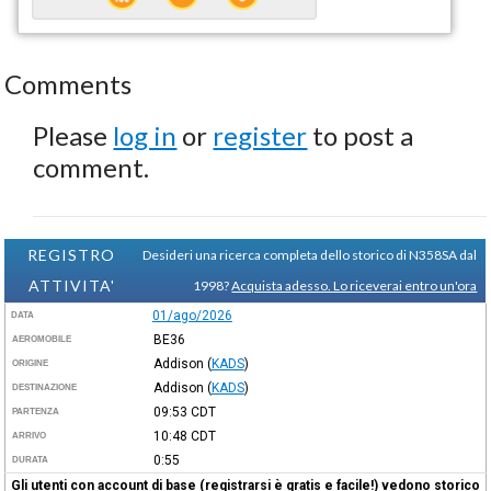
Comments
Please
log in
or
register
to post a
comment.
REGISTRO
Desideri una ricerca completa dello storico di N358SA dal
ATTIVITA'
1998?
Acquista adesso. Lo riceverai entro un'ora
01/ago/2026
DATA
BE36
AEROMOBILE
Addison
(
KADS
)
ORIGINE
Addison
(
KADS
)
DESTINAZIONE
09:53
CDT
PARTENZA
10:48
CDT
ARRIVO
0:55
DURATA
Gli utenti con account di base (registrarsi è gratis e facile!) vedono storico