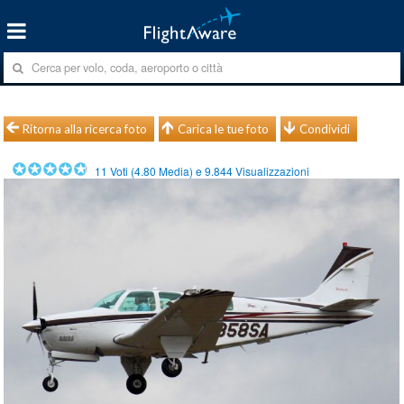
Ritorna alla ricerca foto
Carica le tue foto
Condividi
11
Voti (
4.80
Media) e
9.844
Visualizzazioni