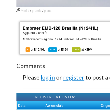
Media
/
grande
/
piena
Embraer EMB-120 Brasilia (N124HL)
Aggiunto
9 anni fa
At Shreveport Regional. 1994 Embraer EMB-120ER Brasilia
of N124HL
of
E120
at
KSHV
9
1178
1451
Comments
Please
log in
or
register
to post a
REGISTRO ATTIVITA'
Data
Aeromobile
Origi