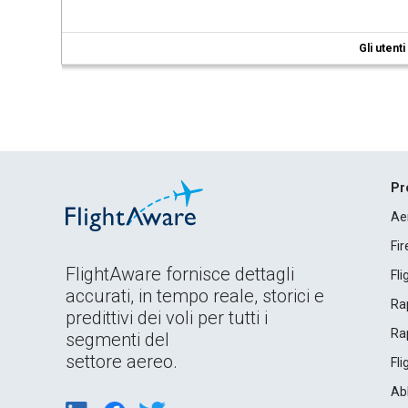
Gli utent
Pr
Ae
Fi
FlightAware fornisce dettagli
Fl
accurati, in tempo reale, storici e
Rap
predittivi dei voli per tutti i
Rap
segmenti del
settore aereo.
Fl
Ab