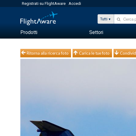
Registrati su FlightAware
Accedi
Tutti
Prodotti
Settori
Ritorna alla ricerca foto
Carica le tue foto
Condivid