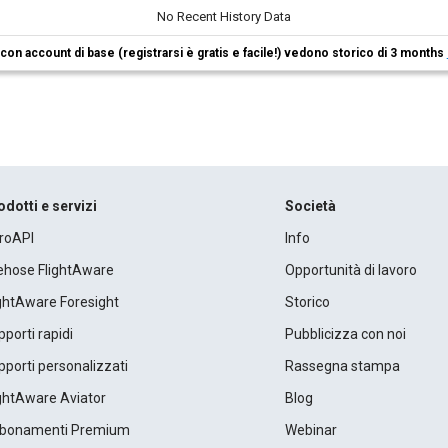
No Recent History Data
i con account di base (registrarsi è gratis e facile!) vedono storico di 3 months
odotti e servizi
Società
roAPI
Info
rehose FlightAware
Opportunità di lavoro
ightAware Foresight
Storico
porti rapidi
Pubblicizza con noi
porti personalizzati
Rassegna stampa
ightAware Aviator
Blog
bonamenti Premium
Webinar