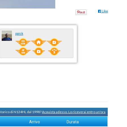
Like
ppick
 storico di N124HL dal 1998?
Acquista adesso. Lo riceverai entro un'ora
Arrivo
Durata