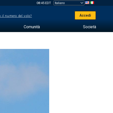
08:45 EDT
Accedi
 il numero del volo?
Comunità
Società