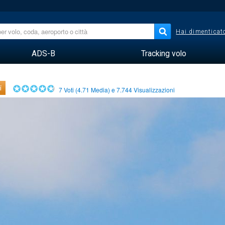
Hai dimenticato
ADS-B
Tracking volo
i
7
Voti (
4.71
Media) e
7.744
Visualizzazioni