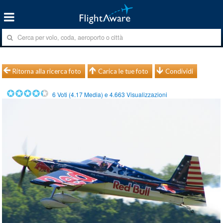
Ritorna alla ricerca foto
Carica le tue foto
Condividi
6
Voti (
4.17
Media) e
4.663
Visualizzazioni