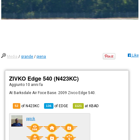
Like
Media
/
grande
/
piena
ZIVKO Edge 540 (N423KC)
Aggiunto
10 anni fa
At Barksdale Air Foce Base. 2009 Zivco Edge 540.
of N423KC
of
EDGE
at
KBAD
52
136
1121
ppick