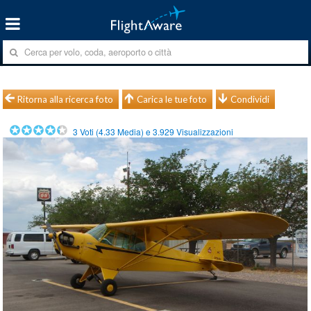
Ritorna alla ricerca foto
Carica le tue foto
Condividi
3
Voti (
4.33
Media) e
3.929
Visualizzazioni