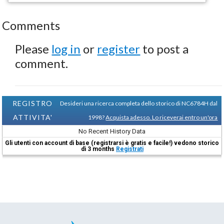
Comments
Please
log in
or
register
to post a
comment.
REGISTRO
Desideri una ricerca completa dello storico di NC6784H dal
ATTIVITA'
1998?
Acquista adesso. Lo riceverai entro un'ora
No Recent History Data
Gli utenti con account di base (registrarsi è gratis e facile!) vedono storico
di 3 months
Registrati