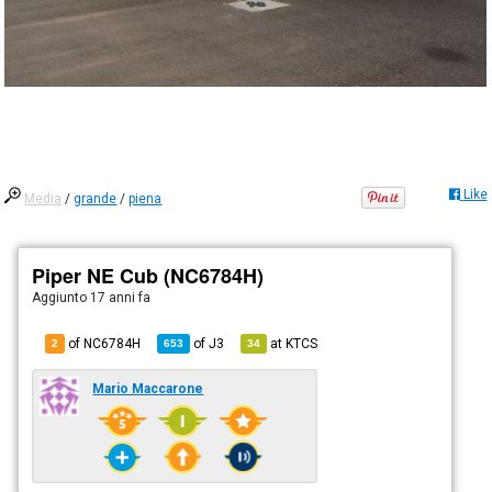
Like
Media
/
grande
/
piena
Piper NE Cub (NC6784H)
Aggiunto
17 anni fa
of NC6784H
of
J3
at
KTCS
2
653
34
Mario Maccarone