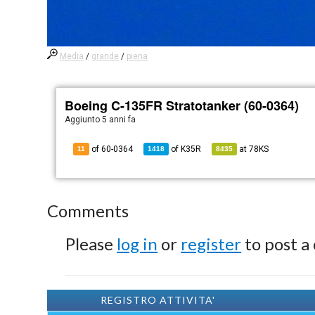
Media
/
grande
/
piena
Boeing C-135FR Stratotanker (60-0364)
Aggiunto
5 anni fa
of 60-0364
of
K35R
at
78KS
11
1418
8435
Comments
Please
log in
or
register
to post a
REGISTRO ATTIVITA'