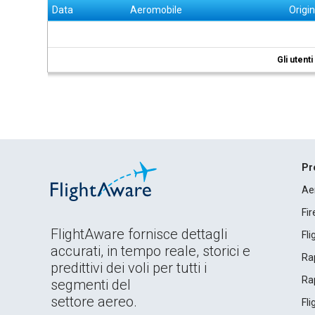
Data
Aeromobile
Origi
Gli utent
Pr
Ae
Fi
FlightAware fornisce dettagli
Fl
accurati, in tempo reale, storici e
Rap
predittivi dei voli per tutti i
Rap
segmenti del
settore aereo.
Fl