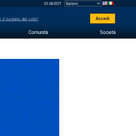
01:06 EDT
Accedi
 il numero del volo?
Comunità
Società