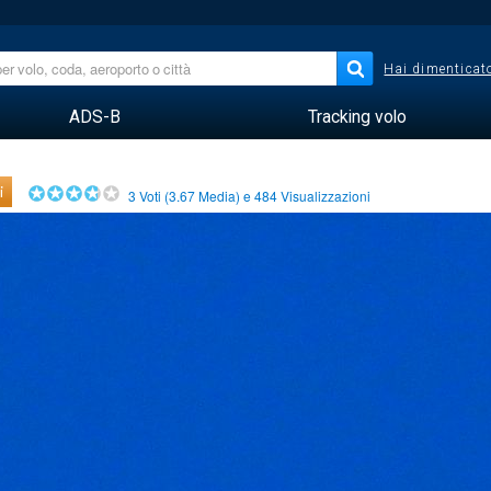
Hai dimenticato
ADS-B
Tracking volo
i
3
Voti (
3.67
Media) e
484
Visualizzazioni