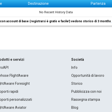
ne
Destinazione
Partenza
No Recent History Data
i con account di base (registrarsi è gratis e facile!) vedono storico di 3 months
odotti e servizi
Società
roAPI
Info
rehose FlightAware
Opportunità di lavoro
ightAware Foresight
Storico
porti rapidi
Pubblicizza con noi
porti personalizzati
Rassegna stampa
ightAware Aviator
Blog