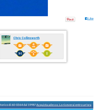
Like
Chris Collinsworth
storico di 60-0364 dal 1998?
Acquista adesso. Lo riceverai entro un'ora