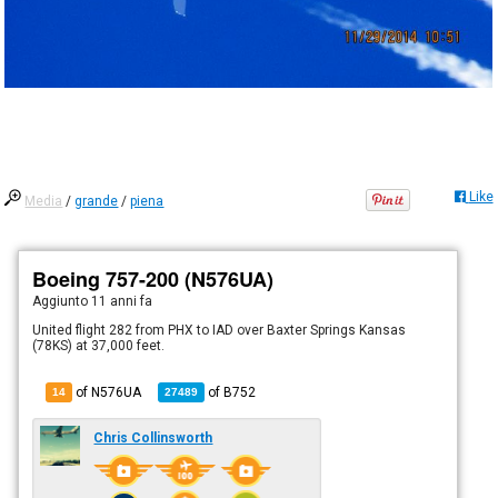
Like
Media
/
grande
/
piena
Boeing 757-200 (N576UA)
Aggiunto
11 anni fa
United flight 282 from PHX to IAD over Baxter Springs Kansas
(78KS) at 37,000 feet.
of N576UA
of
B752
14
27489
Chris Collinsworth