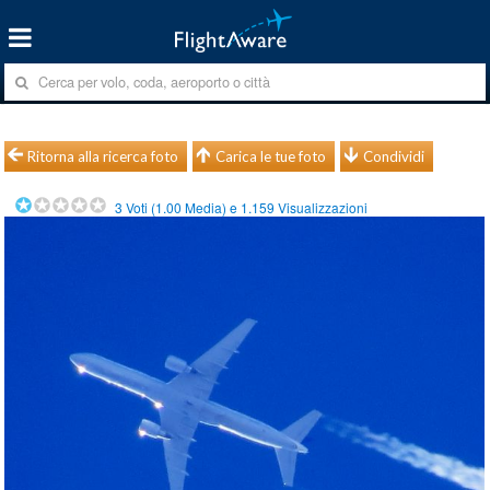
Ritorna alla ricerca foto
Carica le tue foto
Condividi
3
Voti (
1.00
Media) e
1.159
Visualizzazioni