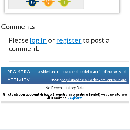
Comments
Please
log in
or
register
to post a
comment.
REGISTRO
Desideri una ricerca completa dello storico di N576UA dal
ATTIVITA'
1998?
Acquista adesso. Lo riceverai entro un'ora
No Recent History Data
Gli utenti con account di base (registrarsi è gratis e facile!) vedono storico
di 3 months
Registrati