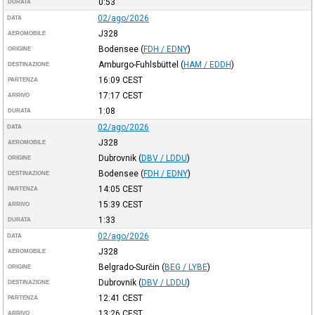
0:53
DURATA
02/ago/2026
DATA
J328
AEROMOBILE
Bodensee
(
FDH / EDNY
)
ORIGINE
Amburgo-Fuhlsbüttel
(
HAM / EDDH
)
DESTINAZIONE
16:09
CEST
PARTENZA
17:17
CEST
ARRIVO
1:08
DURATA
02/ago/2026
DATA
J328
AEROMOBILE
Dubrovnik
(
DBV / LDDU
)
ORIGINE
Bodensee
(
FDH / EDNY
)
DESTINAZIONE
14:05
CEST
PARTENZA
15:39
CEST
ARRIVO
1:33
DURATA
02/ago/2026
DATA
J328
AEROMOBILE
Belgrado-Surčin
(
BEG / LYBE
)
ORIGINE
Dubrovnik
(
DBV / LDDU
)
DESTINAZIONE
12:41
CEST
PARTENZA
13:26
CEST
ARRIVO