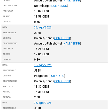
Amburgo-Fuhlsbüttel
(
HAM / EDDH
)
ORIGINE
Norimberga
(
NUE / EDDN
)
DESTINAZIONE
18:02
CEST
PARTENZA
18:58
CEST
ARRIVO
0:55
DURATA
05/ago/2026
DATA
J328
AEROMOBILE
Colonia/Bonn
(
CGN / EDDK
)
ORIGINE
Amburgo-Fuhlsbüttel
(
HAM / EDDH
)
DESTINAZIONE
16:26
CEST
PARTENZA
17:06
CEST
ARRIVO
0:39
DURATA
05/ago/2026
DATA
J328
AEROMOBILE
Podgorica
(
TGD / LYPG
)
ORIGINE
Colonia/Bonn
(
CGN / EDDK
)
DESTINAZIONE
13:30
CEST
PARTENZA
15:38
CEST
ARRIVO
2:08
DURATA
05/ago/2026
DATA
J328
AEROMOBILE