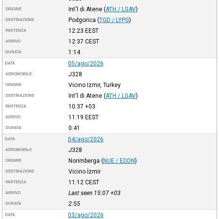
Int'l di Atene
(
ATH / LGAV
)
ORIGINE
Podgorica
(
TGD / LYPG
)
DESTINAZIONE
12:23
EEST
PARTENZA
12:37
CEST
ARRIVO
1:14
DURATA
05/ago/2026
DATA
J328
AEROMOBILE
Vicino Izmir, Turkey
ORIGINE
Int'l di Atene
(
ATH / LGAV
)
DESTINAZIONE
10:37
+03
PARTENZA
11:19
EEST
ARRIVO
0:41
DURATA
04/ago/2026
DATA
J328
AEROMOBILE
Norimberga
(
NUE / EDDN
)
ORIGINE
Vicino İzmir
DESTINAZIONE
11:12
CEST
PARTENZA
Last seen 15:07
+03
ARRIVO
2:55
DURATA
03/ago/2026
DATA