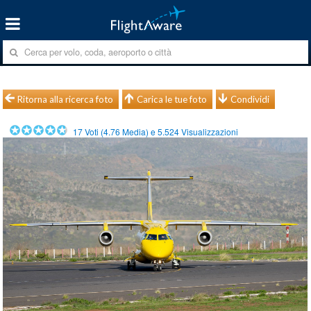
Ritorna alla ricerca foto
Carica le tue foto
Condividi
17
Voti (
4.76
Media) e
5.524
Visualizzazioni