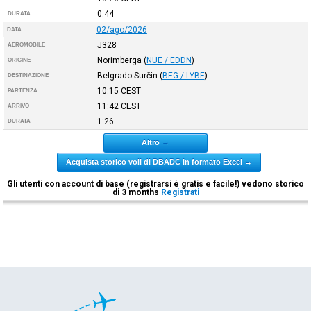
0:44
DURATA
02/ago/2026
DATA
J328
AEROMOBILE
Norimberga
(
NUE / EDDN
)
ORIGINE
Belgrado-Surčin
(
BEG / LYBE
)
DESTINAZIONE
10:15
CEST
PARTENZA
11:42
CEST
ARRIVO
1:26
DURATA
Altro →
Acquista storico voli di DBADC in formato Excel →
Gli utenti con account di base (registrarsi è gratis e facile!) vedono storico
di 3 months
Registrati