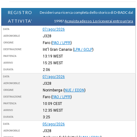
REGISTRO
Desideri una ricerca completa dello storico di D-BADC dal
ATTIVITA'
1998?
Acquista adesso. Lo riceverai entro un'ora
07/ago/2026
DATA
J328
AEROMOBILE
Faro
(
FAO / LPFR
)
ORIGINE
Int'l Gran Canaria
(
LPA / GCLP
)
DESTINAZIONE
13:19
WEST
PARTENZA
15:25
WEST
ARRIVO
2:06
DURATA
07/ago/2026
DATA
J328
AEROMOBILE
Norimberga
(
NUE / EDDN
)
ORIGINE
Faro
(
FAO / LPFR
)
DESTINAZIONE
10:09
CEST
PARTENZA
12:35
WEST
ARRIVO
3:25
DURATA
05/ago/2026
DATA
J328
AEROMOBILE