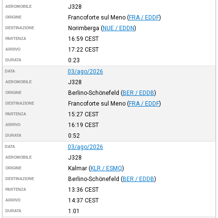
J328
AEROMOBILE
Francoforte sul Meno
(
FRA / EDDF
)
ORIGINE
Norimberga
(
NUE / EDDN
)
DESTINAZIONE
16:59
CEST
PARTENZA
17:22
CEST
ARRIVO
0:23
DURATA
03/ago/2026
DATA
J328
AEROMOBILE
Berlino-Schönefeld
(
BER / EDDB
)
ORIGINE
Francoforte sul Meno
(
FRA / EDDF
)
DESTINAZIONE
15:27
CEST
PARTENZA
16:19
CEST
ARRIVO
0:52
DURATA
03/ago/2026
DATA
J328
AEROMOBILE
Kalmar
(
KLR / ESMQ
)
ORIGINE
Berlino-Schönefeld
(
BER / EDDB
)
DESTINAZIONE
13:36
CEST
PARTENZA
14:37
CEST
ARRIVO
1:01
DURATA