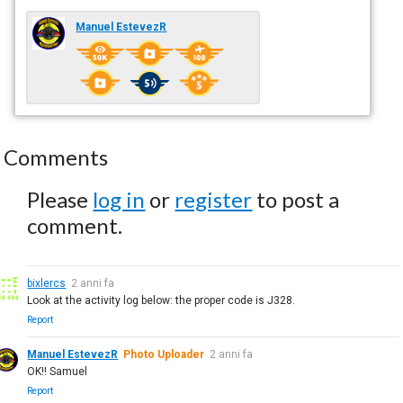
Manuel EstevezR
Comments
Please
log in
or
register
to post a
comment.
bixlercs
2 anni fa
Look at the activity log below: the proper code is J328.
Report
Manuel EstevezR
Photo Uploader
2 anni fa
OK!! Samuel
Report