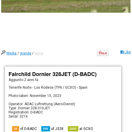
Like
Media
/
grande
/
piena
Fairchild Dornier 328JET (D-BADC)
Aggiunto
2 anni fa
Tenerife Norte - Los Rodeos (TFN / GCXO) - Spain
Photo taken: November 15, 2023
Operator: ADAC Luftrettung (Aero-Dienst)
Type: Dornier 328-310JET
Registration: D-BADC
Serial: 3216
of D-BADC
of
J328
at
GCXO
38
606
1691