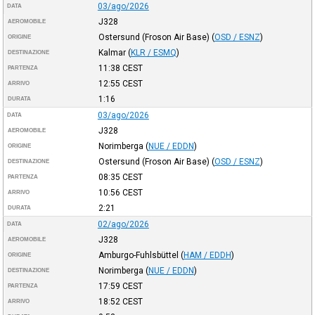
03/ago/2026
DATA
J328
AEROMOBILE
Ostersund (Froson Air Base)
(
OSD / ESNZ
)
ORIGINE
Kalmar
(
KLR / ESMQ
)
DESTINAZIONE
11:38
CEST
PARTENZA
12:55
CEST
ARRIVO
1:16
DURATA
03/ago/2026
DATA
J328
AEROMOBILE
Norimberga
(
NUE / EDDN
)
ORIGINE
Ostersund (Froson Air Base)
(
OSD / ESNZ
)
DESTINAZIONE
08:35
CEST
PARTENZA
10:56
CEST
ARRIVO
2:21
DURATA
02/ago/2026
DATA
J328
AEROMOBILE
Amburgo-Fuhlsbüttel
(
HAM / EDDH
)
ORIGINE
Norimberga
(
NUE / EDDN
)
DESTINAZIONE
17:59
CEST
PARTENZA
18:52
CEST
ARRIVO