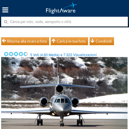
Ritorna alla ricerca foto
Carica le tue foto
Condividi
5
Voti (
4.60
Media) e
7.322
Visualizzazioni