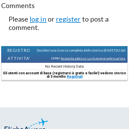
Comments
Please
log in
or
register
to post a
comment.
REGISTRO
Desideri una ricerca completa dello storico di N3572U dal
ATTIVITA'
1998?
Acquista adesso. Lo riceverai entro un'ora
No Recent History Data
Gli utenti con account di base (registrarsi è gratis e facile!) vedono storico
di 3 months
Registrati