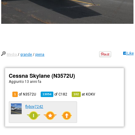
Like
Media
/
grande
/
piena
Cessna Skylane (N3572U)
Aggiunto
13 anni fa
of N3572U
of
C182
at
KOKV
1
13054
102
flyboy7242