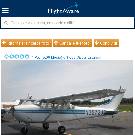
Ritorna alla ricerca foto
Carica le tue foto
Condividi
1
Voti (
5.00
Media) e
3.056
Visualizzazioni