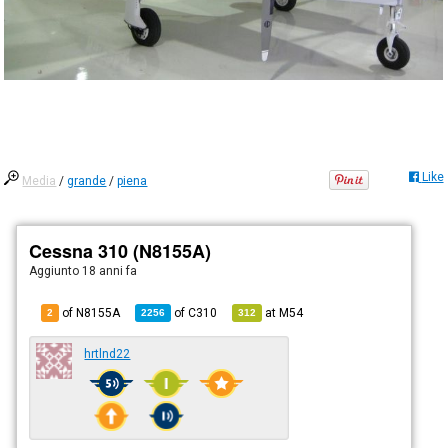
Like
Media
/
grande
/
piena
Cessna 310 (N8155A)
Aggiunto
18 anni fa
of N8155A
of
C310
at
M54
2
2256
312
hrtlnd22