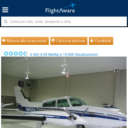
Ritorna alla ricerca foto
Carica le tue foto
Condividi
6
Voti (
4.50
Media) e
10.526
Visualizzazioni