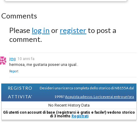
Comments
Please
log in
or
register
to post a
comment.
jrng
10 anni fa
hermosa, me gustaria poseer una igual..
Report
REGISTRO
Desideri una ricerca completa dello storico di N8155A dal
ATTIVITA'
1998?
Acquista adesso. Lo riceverai entro un'ora
No Recent History Data
Gli utenti con account di base (registrarsi è gratis e facile!) vedono storico
di 3 months
Registrati