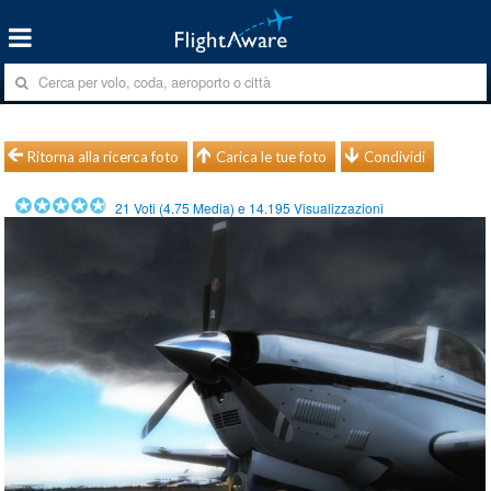
Ritorna alla ricerca foto
Carica le tue foto
Condividi
21
Voti (
4.75
Media) e
14.195
Visualizzazioni