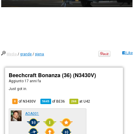
Like
Media
/
grande
/
piena
Beechcraft Bonanza (36) (N3430V)
Aggiunto
17 anni fa
Just got in.
of N3430V
of
BE36
at
U42
8
5645
266
AOA001