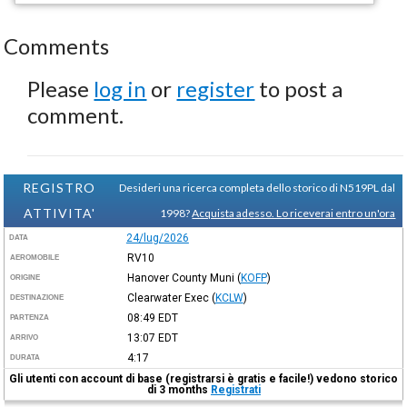
Comments
Please
log in
or
register
to post a
comment.
REGISTRO
Desideri una ricerca completa dello storico di N519PL dal
ATTIVITA'
1998?
Acquista adesso. Lo riceverai entro un'ora
24/lug/2026
DATA
RV10
AEROMOBILE
Hanover County Muni
(
KOFP
)
ORIGINE
Clearwater Exec
(
KCLW
)
DESTINAZIONE
08:49
EDT
PARTENZA
13:07
EDT
ARRIVO
4:17
DURATA
Gli utenti con account di base (registrarsi è gratis e facile!) vedono storico
di 3 months
Registrati