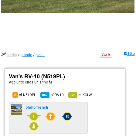
Like
Media
/
grande
/
piena
Van's RV-10 (N519PL)
Aggiunto
circa un anno fa
of N519PL
of
RV10
at
KCLW
2
852
128
phillip french