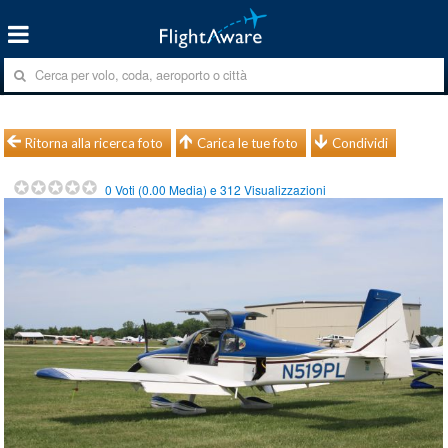
Ritorna alla ricerca foto
Carica le tue foto
Condividi
0
Voti (
0.00
Media) e
312
Visualizzazioni