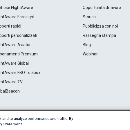
rehose FlightAware
Opportunità di lavoro
ightAware Foresight
Storico
porti rapidi
Pubblicizza con noi
porti personalizzati
Rassegna stampa
ightAware Aviator
Blog
bonamenti Premium
Webinar
ightAware Global
ightAware FBO Toolbox
ightAware TV
obalBeacon
, and to analyze performance and traffic. By
Cookie Settings
y Statement