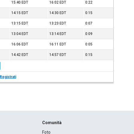
15:40
EDT
16:02
EDT
0:22
14:15
EDT
14:30
EDT
0:15
13:15
EDT
13:23
EDT
0:07
13:04
EDT
13:14
EDT
0:09
16:06
EDT
16:11
EDT
0:05
14:42
EDT
14:57
EDT
0:15
Registrati
Comunità
Foto