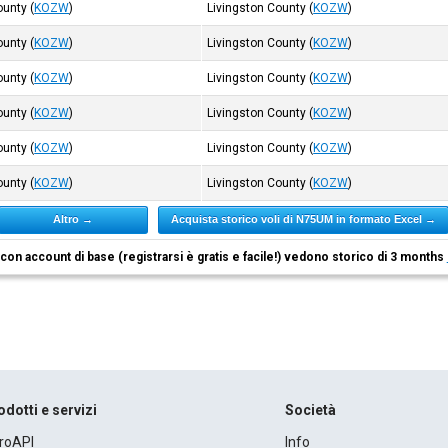
ounty
(
KOZW
)
Livingston County
(
KOZW
)
ounty
(
KOZW
)
Livingston County
(
KOZW
)
ounty
(
KOZW
)
Livingston County
(
KOZW
)
ounty
(
KOZW
)
Livingston County
(
KOZW
)
ounty
(
KOZW
)
Livingston County
(
KOZW
)
ounty
(
KOZW
)
Livingston County
(
KOZW
)
Altro →
Acquista storico voli di N75UM in formato Excel →
i con account di base (registrarsi è gratis e facile!) vedono storico di 3 months
odotti e servizi
Società
roAPI
Info