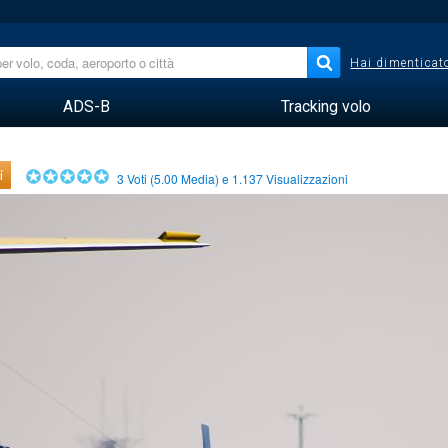
Hai dimenticato
ADS-B
Tracking volo
i
3
Voti (
5.00
Media) e
1.137
Visualizzazioni