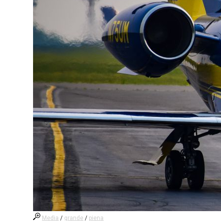
Media
/
grande
/
piena