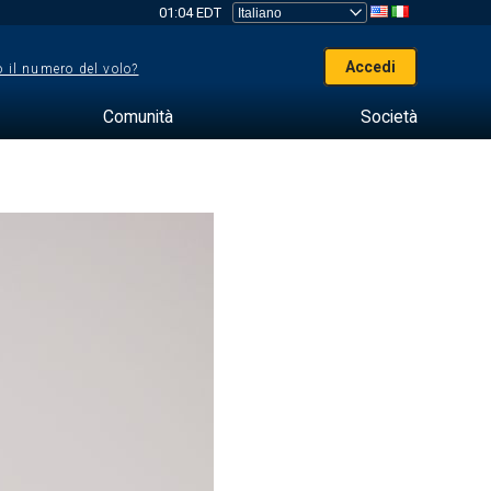
01:04 EDT
Accedi
 il numero del volo?
Comunità
Società