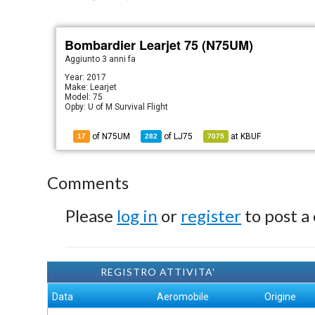
Bombardier Learjet 75 (N75UM)
Aggiunto
3 anni fa
Year: 2017
Make: Learjet
Model: 75
Opby: U of M Survival Flight
of N75UM
of
LJ75
at
KBUF
17
282
7075
Comments
Please
log in
or
register
to post a
REGISTRO ATTIVITA'
Data
Aeromobile
Origine