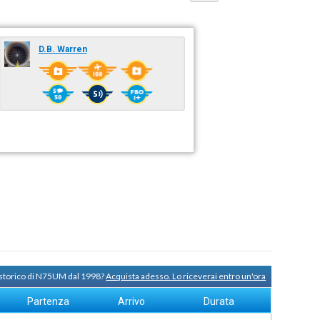
D.B. Warren
 storico di N75UM dal 1998?
Acquista adesso. Lo riceverai entro un'ora
Partenza
Arrivo
Durata