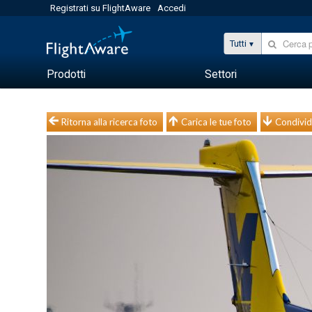
Registrati su FlightAware
Accedi
Tutti
Prodotti
Settori
Ritorna alla ricerca foto
Carica le tue foto
Condivid