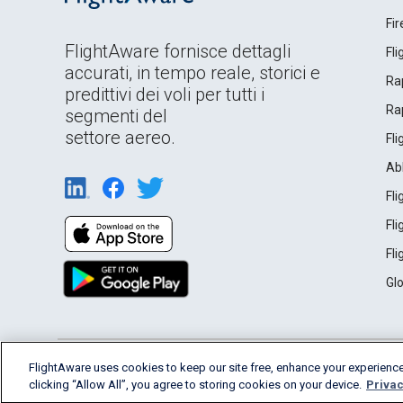
Fi
FlightAware fornisce dettagli
Fl
accurati, in tempo reale, storici e
Rap
predittivi dei voli per tutti i
Rap
segmenti del
settore aereo.
Fl
Ab
Fl
Fl
Fl
Gl
English (USA)
FlightAware uses cookies to keep our site free, enhance your experience
2026 FlightAware
Terms of Use
Privacy
clicking “Allow All”, you agree to storing cookies on your device.
Privac