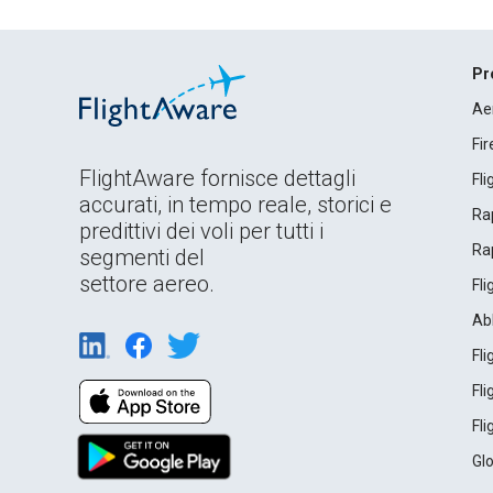
Pr
Ae
Fi
FlightAware fornisce dettagli
Fl
accurati, in tempo reale, storici e
Rap
predittivi dei voli per tutti i
Rap
segmenti del
settore aereo.
Fl
Ab
Fl
Fl
Fl
Gl