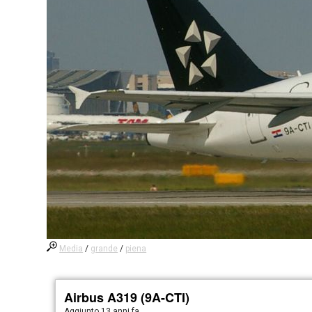
Media
/
grande
/
piena
Airbus A319 (9A-CTI)
Aggiunto
13 anni fa