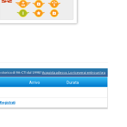
 storico di 9A-CTI dal 1998?
Acquista adesso. Lo riceverai entro un'ora
Arrivo
Durata
Registrati