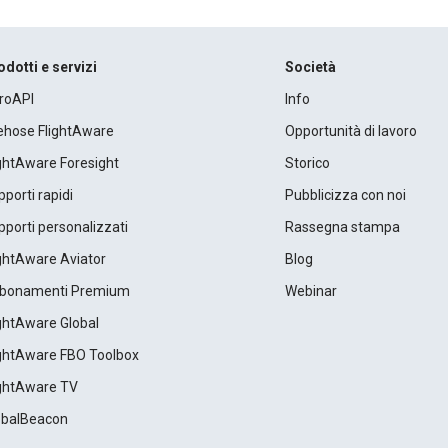
odotti e servizi
Società
roAPI
Info
rehose FlightAware
Opportunità di lavoro
ightAware Foresight
Storico
porti rapidi
Pubblicizza con noi
porti personalizzati
Rassegna stampa
ightAware Aviator
Blog
bonamenti Premium
Webinar
ightAware Global
ightAware FBO Toolbox
ightAware TV
obalBeacon