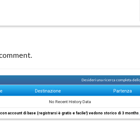
 comment.
Desideri una ricerca completa dello
ne
Destinazione
Partenza
No Recent History Data
i con account di base (registrarsi è gratis e facile!) vedono storico di 3 months