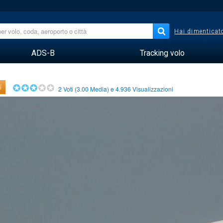
Hai dimenticato
ADS-B
Tracking volo
i
2
Voti (
3.00
Media) e
4.936
Visualizzazioni