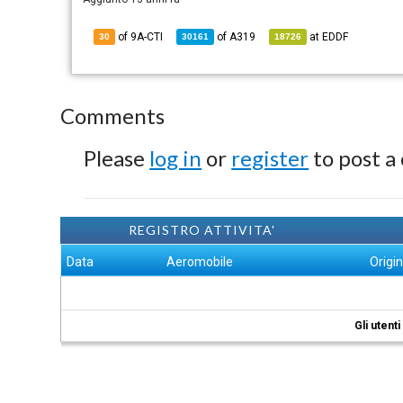
of 9A-CTI
of
A319
at
EDDF
30
30161
18726
Comments
Please
log in
or
register
to post a
REGISTRO ATTIVITA'
Data
Aeromobile
Origi
Gli utent