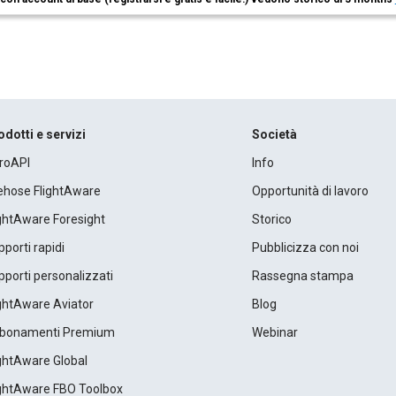
odotti e servizi
Società
roAPI
Info
rehose FlightAware
Opportunità di lavoro
ightAware Foresight
Storico
porti rapidi
Pubblicizza con noi
porti personalizzati
Rassegna stampa
ightAware Aviator
Blog
bonamenti Premium
Webinar
ightAware Global
ightAware FBO Toolbox