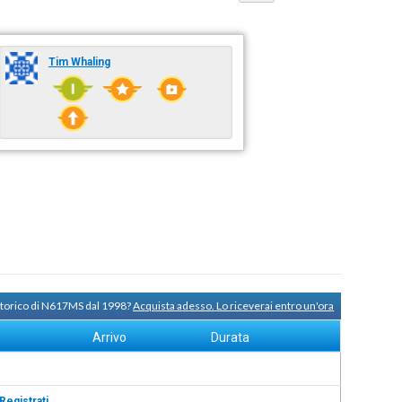
Tim Whaling
 storico di N617MS dal 1998?
Acquista adesso. Lo riceverai entro un'ora
Arrivo
Durata
Registrati