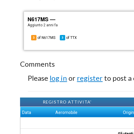
N617MS —
Aggiunto
2 anni fa
of N617MS
of
TTX
3
3
Comments
Please
log in
or
register
to post a
REGISTRO ATTIVITA'
Data
Aeromobile
Origi
Gli utent