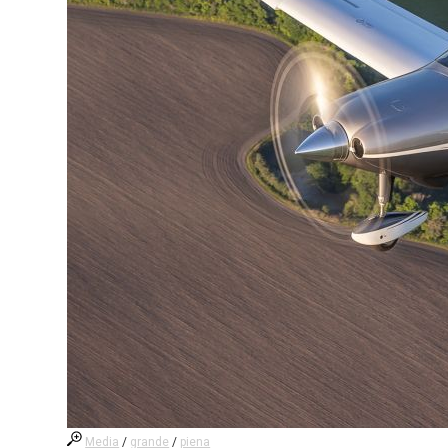
Media
/
grande
/
piena