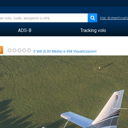
Hai dimenticato
ADS-B
Tracking volo
i
0
Voti (
0.00
Media) e
458
Visualizzazioni