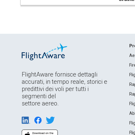
Pr
Ae
Fi
FlightAware fornisce dettagli
Fl
accurati, in tempo reale, storici e
Rap
predittivi dei voli per tutti i
Rap
segmenti del
settore aereo.
Fl
Ab
Fl
Fl