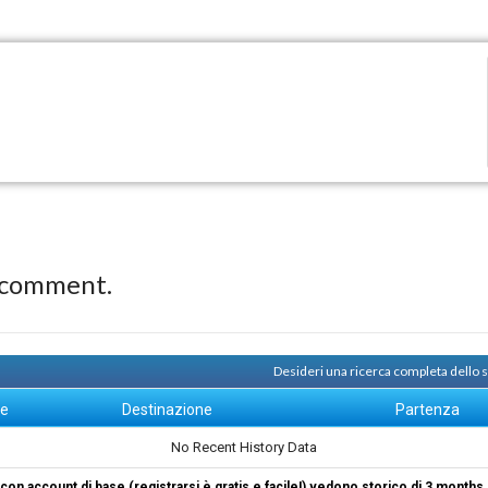
 comment.
Desideri una ricerca completa dello
ne
Destinazione
Partenza
No Recent History Data
i con account di base (registrarsi è gratis e facile!) vedono storico di 3 months