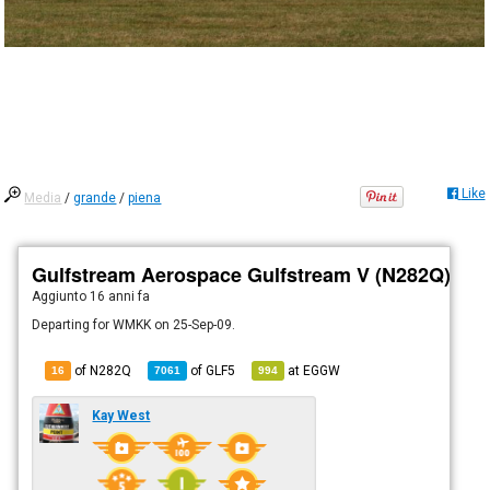
Like
Media
/
grande
/
piena
Gulfstream Aerospace Gulfstream V (N282Q)
Aggiunto
16 anni fa
Departing for WMKK on 25-Sep-09.
of N282Q
of
GLF5
at
EGGW
16
7061
994
Kay West