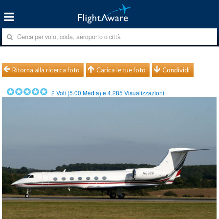
Ritorna alla ricerca foto
Carica le tue foto
Condividi
2
Voti (
5.00
Media) e
4.285
Visualizzazioni