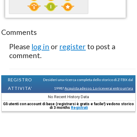
Comments
Please
log in
or
register
to post a
comment.
REGISTRO
Desideri una ricerca completa dello storico di Z-TBX dal
ATTIVITA'
1998?
Acquista adesso. Lo riceverai entro un'ora
No Recent History Data
Gli utenti con account di base (registrarsi è gratis e facile!) vedono storico
di 3 months
Registrati