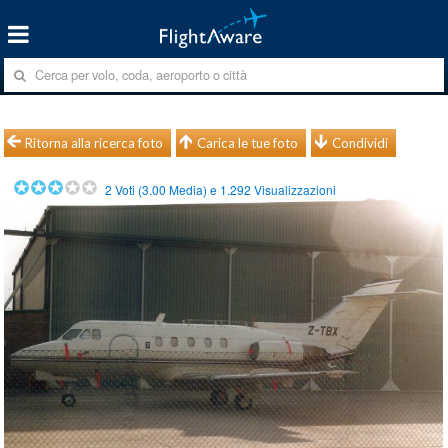
Ritorna alla ricerca foto
Carica le tue foto
Condividi
2
Voti (
3.00
Media) e
1.292
Visualizzazioni