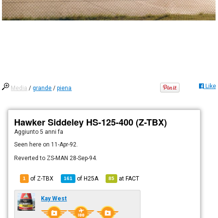
Like
Media
/
grande
/
piena
Hawker Siddeley HS-125-400 (Z-TBX)
Aggiunto
5 anni fa
Seen here on 11-Apr-92.
Reverted to ZS-MAN 28-Sep-94.
of Z-TBX
of
H25A
at
FACT
1
161
85
Kay West