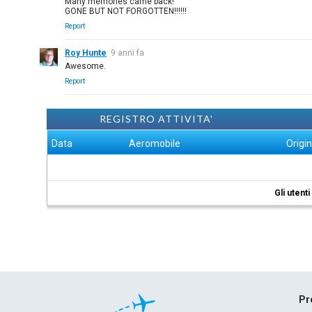
Many memories came back!
GONE BUT NOT FORGOTTEN!!!!!!
Report
Roy Hunte
9 anni fa
Awesome.
Report
REGISTRO ATTIVITA'
Data
Aeromobile
Origi
Gli utent
Pr