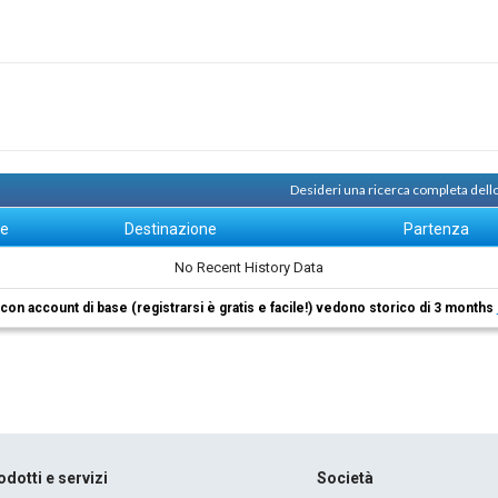
Desideri una ricerca completa dell
ne
Destinazione
Partenza
No Recent History Data
i con account di base (registrarsi è gratis e facile!) vedono storico di 3 months
odotti e servizi
Società