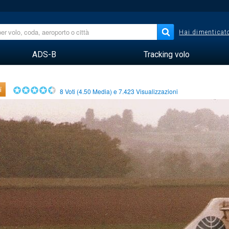
Hai dimenticato
ADS-B
Tracking volo
i
8
Voti (
4.50
Media) e
7.423
Visualizzazioni