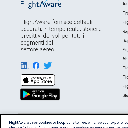
Ae
Fi
FlightAware fornisce dettagli
Fl
accurati, in tempo reale, storici e
Rap
predittivi dei voli per tutti i
Rap
segmenti del
settore aereo.
Fl
Ab
Fl
Fl
Fl
Gl
English (USA)
FlightAware uses cookies to keep our site free, enhance your experience
2026 FlightAware
Terms of Use
Privacy
clicking “Allow All”, you agree to storing cookies on your device.
Privac