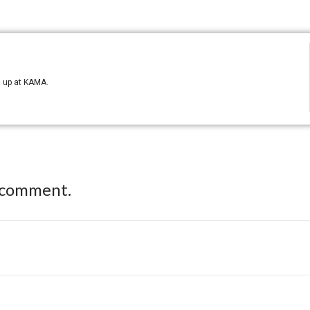
n up at KAMA.
 comment.