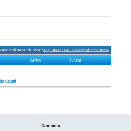
o storico di N4747 dal 1998?
Acquista adesso. Lo riceverai entro un'ora
Arrivo
Durata
Registrati
Comunità