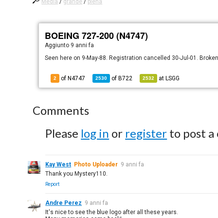
Media
/
grande
/
piena
BOEING 727-200 (N4747)
Aggiunto
9 anni fa
Seen here on 9-May-88. Registration cancelled 30-Jul-01. Broke
of N4747
of
B722
at
LSGG
2
2530
2532
Comments
Please
log in
or
register
to post a
Kay West
Photo Uploader
9 anni fa
Thank you Mystery110.
Report
Andre Perez
9 anni fa
It's nice to see the blue logo after all these years.