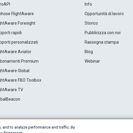
roAPI
Info
rehose FlightAware
Opportunità di lavoro
ightAware Foresight
Storico
porti rapidi
Pubblicizza con noi
porti personalizzati
Rassegna stampa
ightAware Aviator
Blog
bonamenti Premium
Webinar
ightAware Global
ightAware FBO Toolbox
ightAware TV
obalBeacon
, and to analyze performance and traffic. By
Cookie Settings
y Statement