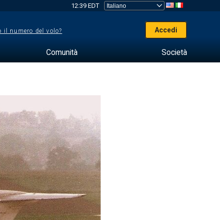
12:39 EDT
Accedi
 il numero del volo?
Comunità
Società