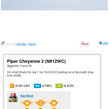
Like
Media
/
grande
/
piena
Piper Cheyenne 2 (N912WC)
Aggiunto
3 anni fa
On short finals for rwy 7 on 18-Oct-22 visiting on a two-night stay
from KSAV.
of N912WC
of
PAY2
at
KORL
2
489
676
Kay West