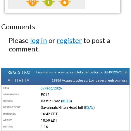
Comments
Please
log in
or
register
to post a
comment.
REGISTRO
Desideri una ricerca completa dello storico di N912WC dal
ATTIVITA'
1998?
Acquista adesso. Lo riceverai entro un'ora
07/ago/2026
DATA
PC12
AEROMOBILE
Destin Exec
(
KDTS
)
ORIGINE
Savannah/Hilton Head Intl
(
KSAV
)
DESTINAZIONE
16:42
CDT
PARTENZA
18:59
EDT
ARRIVO
1:16
DURATA