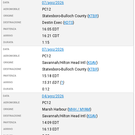
07/ago/2026
DATA
PC12
AEROMOBILE
Statesboro-Bulloch County
(
KTBR
)
ORIGINE
Destin Exec
(
KDTS
)
DESTINAZIONE
16:05
EDT
PARTENZA
16:21
CDT
ARRIVO
1:15
DURATA
07/ago/2026
DATA
PC12
AEROMOBILE
Savannah/Hilton Head Intl
(
KSAV
)
ORIGINE
Statesboro-Bulloch County
(
KTBR
)
DESTINAZIONE
15:18
EDT
PARTENZA
15:31
EDT
(
?
)
ARRIVO
0:12
DURATA
04/ago/2026
DATA
PC12
AEROMOBILE
Marsh Harbour
(
MHH / MYAM
)
ORIGINE
Savannah/Hilton Head Intl
(
KSAV
)
DESTINAZIONE
14:09
EDT
PARTENZA
16:13
EDT
ARRIVO