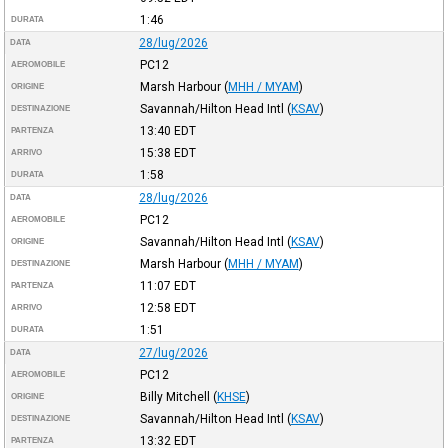
1:46
DURATA
28/lug/2026
DATA
PC12
AEROMOBILE
Marsh Harbour
(
MHH / MYAM
)
ORIGINE
Savannah/Hilton Head Intl
(
KSAV
)
DESTINAZIONE
13:40
EDT
PARTENZA
15:38
EDT
ARRIVO
1:58
DURATA
28/lug/2026
DATA
PC12
AEROMOBILE
Savannah/Hilton Head Intl
(
KSAV
)
ORIGINE
Marsh Harbour
(
MHH / MYAM
)
DESTINAZIONE
11:07
EDT
PARTENZA
12:58
EDT
ARRIVO
1:51
DURATA
27/lug/2026
DATA
PC12
AEROMOBILE
Billy Mitchell
(
KHSE
)
ORIGINE
Savannah/Hilton Head Intl
(
KSAV
)
DESTINAZIONE
13:32
EDT
PARTENZA