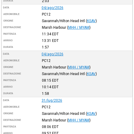
2:03
DURATA
04/ago/2026
DATA
PC12
AEROMOBILE
Savannah/Hilton Head Intl
(
KSAV
)
ORIGINE
Marsh Harbour
(
MHH / MYAM
)
DESTINAZIONE
11:34
EDT
PARTENZA
13:31
EDT
ARRIVO
1:57
DURATA
04/ago/2026
DATA
PC12
AEROMOBILE
Marsh Harbour
(
MHH / MYAM
)
ORIGINE
Savannah/Hilton Head Intl
(
KSAV
)
DESTINAZIONE
08:15
EDT
PARTENZA
10:14
EDT
ARRIVO
1:58
DURATA
31/lug/2026
DATA
PC12
AEROMOBILE
Savannah/Hilton Head Intl
(
KSAV
)
ORIGINE
Marsh Harbour
(
MHH / MYAM
)
DESTINAZIONE
08:06
EDT
PARTENZA
09:52
EDT
ARRIVO