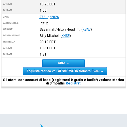
15:23
EDT
ARRIVO
1:50
DURATA
27/lug/2026
DATA
PC12
AEROMOBILE
Savannah/Hilton Head Intl
(
KSAV
)
ORIGINE
Billy Mitchell
(
KHSE
)
DESTINAZIONE
09:19
EDT
PARTENZA
10:51
EDT
ARRIVO
1:31
DURATA
Altro →
Acquista storico voli di N912WC in formato Excel →
Gli utenti con account di base (registrarsi è gratis e facile!) vedono storico
di 3 months
Registrati