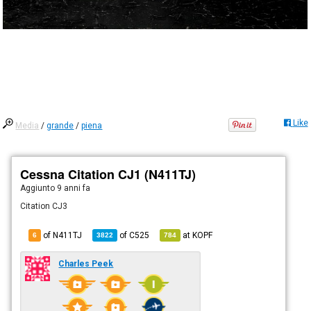
Like
Media
/
grande
/
piena
Cessna Citation CJ1 (N411TJ)
Aggiunto
9 anni fa
Citation CJ3
of N411TJ
of
C525
at
KOPF
6
3822
784
Charles Peek