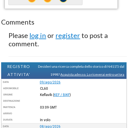
Comments
Please
log in
or
register
to post a
comment.
REGISTRO
Desideri una ricerca completa dello storico di N411TJ dal
ATTIVITA'
1998?
Acquista adesso. Lo riceverai entro un'ora
09/ago/2026
DATA
CL60
AEROMOBILE
Keflavík
(
KEF / BIKF
)
ORIGINE
DESTINAZIONE
03:09
GMT
PARTENZA
ARRIVO
In volo
DURATA
08/ago/2026
DATA