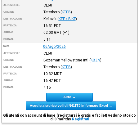
CL60
AEROMOBILE
Teterboro
(
KTEB
)
ORIGINE
Keflavík
(
KEF / BIKF
)
DESTINAZIONE
16:51
EDT
PARTENZA
02:03
GMT
(+1)
ARRIVO
5:11
DURATA
06/ago/2026
DATA
CL60
AEROMOBILE
Bozeman Yellowstone Intl
(
KBZN
)
ORIGINE
Teterboro
(
KTEB
)
DESTINAZIONE
10:32
MDT
PARTENZA
16:47
EDT
ARRIVO
4:15
DURATA
Altro →
Acquista storico voli di N411TJ in formato Excel →
Gli utenti con account di base (registrarsi è gratis e facile!) vedono storico
di 3 months
Registrati