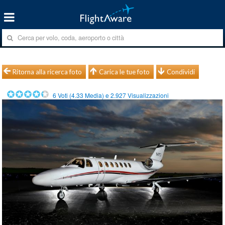
Ritorna alla ricerca foto
Carica le tue foto
Condividi
6
Voti (
4.33
Media) e
2.927
Visualizzazioni