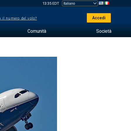
13:35 EDT
Accedi
 il numero del volo?
Comunità
Società