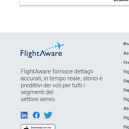
Gli utent
Pr
Ae
Fi
FlightAware fornisce dettagli
Fl
accurati, in tempo reale, storici e
Rap
predittivi dei voli per tutti i
Rap
segmenti del
settore aereo.
Fl
Ab
Fl
Fl