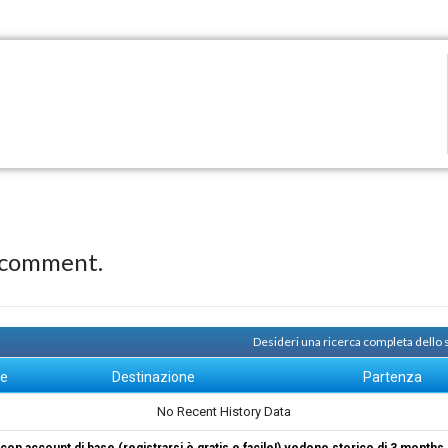
 comment.
Desideri una ricerca completa dello
ne
Destinazione
Partenza
No Recent History Data