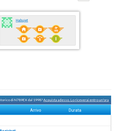
Habujet
 storico di N789EX dal 1998?
Acquista adesso. Lo riceverai entro un'ora
Arrivo
Durata