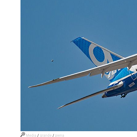
Media
/
grande
/
piena