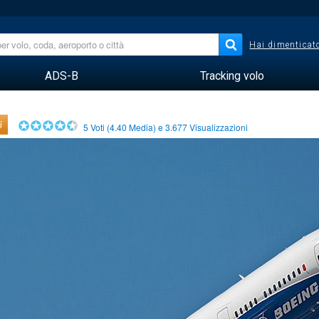
Hai dimenticato
ADS-B
Tracking volo
i
5
Voti (
4.40
Media) e
3.677
Visualizzazioni