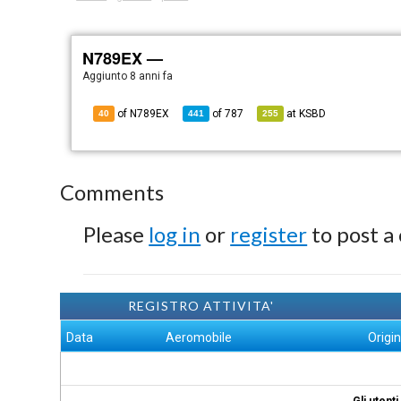
N789EX —
Aggiunto
8 anni fa
of N789EX
of
787
at
KSBD
40
441
255
Comments
Please
log in
or
register
to post a
REGISTRO ATTIVITA'
Data
Aeromobile
Origi