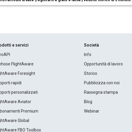
i con account di base (registrarsi è gratis e facile!) vedono storico di 3 months
odotti e servizi
Società
roAPI
Info
rehose FlightAware
Opportunità di lavoro
ightAware Foresight
Storico
porti rapidi
Pubblicizza con noi
porti personalizzati
Rassegna stampa
ightAware Aviator
Blog
bonamenti Premium
Webinar
ightAware Global
ightAware FBO Toolbox