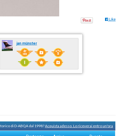
Like
jan münster
 storico di D-ABQA dal 1998?
Acquista adesso. Lo riceverai entro un'ora