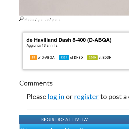
Media
/
grande
/
piena
de Havilland Dash 8-400 (D-ABQA)
Aggiunto
13 anni fa
of D-ABQA
of
DH8D
at
EDDH
25
9324
2509
Comments
Please
log in
or
register
to post a
REGISTRO ATTIVITA'