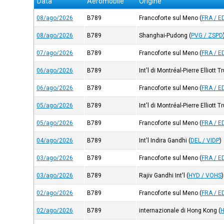
Data
Aeromobile
Origine
08/ago/2026
B789
Francoforte sul Meno
(
FRA / E
08/ago/2026
B789
Shanghai-Pudong
(
PVG / ZSPD
07/ago/2026
B789
Francoforte sul Meno
(
FRA / E
06/ago/2026
B789
Int'l di Montréal-Pierre Elliott 
06/ago/2026
B789
Francoforte sul Meno
(
FRA / E
05/ago/2026
B789
Int'l di Montréal-Pierre Elliott 
05/ago/2026
B789
Francoforte sul Meno
(
FRA / E
04/ago/2026
B789
Int'l Indira Gandhi
(
DEL / VIDP
)
03/ago/2026
B789
Francoforte sul Meno
(
FRA / E
03/ago/2026
B789
Rajiv Gandhi Int'l
(
HYD / VOHS
)
02/ago/2026
B789
Francoforte sul Meno
(
FRA / E
02/ago/2026
B789
internazionale di Hong Kong
(
H