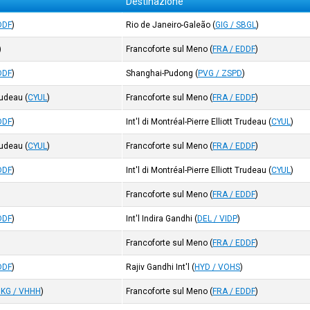
Destinazione
DDF
)
Rio de Janeiro-Galeão
(
GIG / SBGL
)
)
Francoforte sul Meno
(
FRA / EDDF
)
DDF
)
Shanghai-Pudong
(
PVG / ZSPD
)
Trudeau
(
CYUL
)
Francoforte sul Meno
(
FRA / EDDF
)
DDF
)
Int'l di Montréal-Pierre Elliott Trudeau
(
CYUL
)
Trudeau
(
CYUL
)
Francoforte sul Meno
(
FRA / EDDF
)
DDF
)
Int'l di Montréal-Pierre Elliott Trudeau
(
CYUL
)
Francoforte sul Meno
(
FRA / EDDF
)
DDF
)
Int'l Indira Gandhi
(
DEL / VIDP
)
Francoforte sul Meno
(
FRA / EDDF
)
DDF
)
Rajiv Gandhi Int'l
(
HYD / VOHS
)
KG / VHHH
)
Francoforte sul Meno
(
FRA / EDDF
)