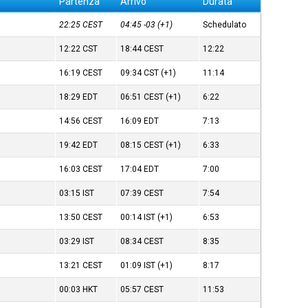
Partenza
Arrivo
Durata
22:25
CEST
04:45
-03
(+1)
Schedulato
12:22
CST
18:44
CEST
12:22
16:19
CEST
09:34
CST
(+1)
11:14
18:29
EDT
06:51
CEST
(+1)
6:22
14:56
CEST
16:09
EDT
7:13
19:42
EDT
08:15
CEST
(+1)
6:33
16:03
CEST
17:04
EDT
7:00
03:15
IST
07:39
CEST
7:54
13:50
CEST
00:14
IST
(+1)
6:53
03:29
IST
08:34
CEST
8:35
13:21
CEST
01:09
IST
(+1)
8:17
00:03
HKT
05:57
CEST
11:53