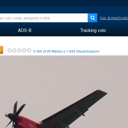
Hai dimenticato
ADS-B
Tracking volo
i
0
Voti (
0.00
Media) e
1.634
Visualizzazioni