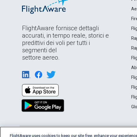
Ae
Fi
FlightAware fornisce dettagli
Fl
accurati, in tempo reale, storici e
Rap
predittivi dei voli per tutti i
Rap
segmenti del
settore aereo.
Fl
Ab
Fl
Fl
Fl
Gl
English (USA)
FlightAware uses cookies to keep our site free, enhance your experience
2026 FlightAware
Terms of Use
Privacy