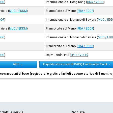
DDF
)
internazionale di Hong Kong
(
HKG / VHHH
)
aviera
(
MUC / EDDM
)
Francoforte sul Meno
(
FRA / EDDF
)
DDF
)
internazionale di Monaco di Baviera
(
MUC / ED
aviera
(
MUC / EDDM
)
Francoforte sul Meno
(
FRA / EDDF
)
DDF
)
internazionale di Monaco di Baviera
(
MUC / ED
Francoforte sul Meno
(
FRA / EDDF
)
DDF
)
Rajiv Gandhi Int'l
(
HYD / VOHS
)
Altro →
Acquista storico voli di DABQA in formato Excel →
i con account di base (registrarsi è gratis e facile!) vedono storico di 3 months
odotti e servizi
Società