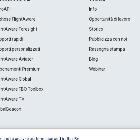
roAPI
Info
rehose FlightAware
Opportunità di lavoro
ightAware Foresight
Storico
porti rapidi
Pubblicizza con noi
porti personalizzati
Rassegna stampa
ightAware Aviator
Blog
bonamenti Premium
Webinar
ightAware Global
ightAware FBO Toolbox
ightAware TV
obalBeacon
, and to analyze performance and traffic. By
Cookie Settings