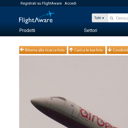
Registrati su FlightAware
Accedi
Tutti
Prodotti
Settori
Ritorna alla ricerca foto
Carica le tue foto
Condivid