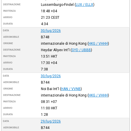
Lussemburgo-Findel
(
LUX / ELLX
)
DESTINAZIONE
18:48
+04
PARTENZA
21:23
CEST
ARRIVO
4:34
DURATA
30/lug/2026
DATA
B748
AEROMOBILE
internazionale di Hong Kong
(
HKG / VHHH
)
ORIGINE
Heydar Aliyev Int'l
(
GYD / UBBB
)
DESTINAZIONE
13:51
HKT
PARTENZA
17:30
+04
ARRIVO
7:38
DURATA
30/lug/2026
DATA
B744
AEROMOBILE
Noi Bai Int'l
(
HAN / VVNB
)
ORIGINE
internazionale di Hong Kong
(
HKG / VHHH
)
DESTINAZIONE
08:31
+07
PARTENZA
11:00
HKT
ARRIVO
1:28
DURATA
29/lug/2026
DATA
B744
AEROMOBILE