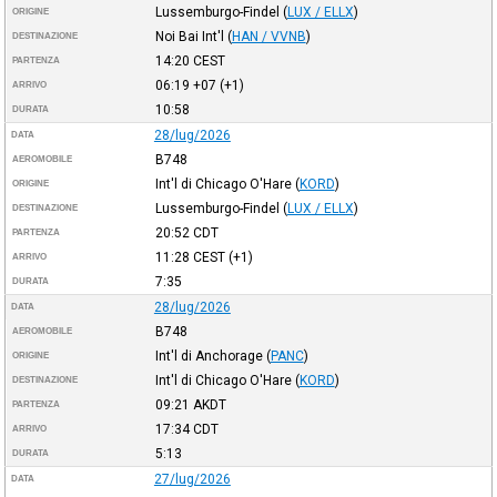
Lussemburgo-Findel
(
LUX / ELLX
)
ORIGINE
Noi Bai Int'l
(
HAN / VVNB
)
DESTINAZIONE
14:20
CEST
PARTENZA
06:19
+07
(+1)
ARRIVO
10:58
DURATA
28/lug/2026
DATA
B748
AEROMOBILE
Int'l di Chicago O'Hare
(
KORD
)
ORIGINE
Lussemburgo-Findel
(
LUX / ELLX
)
DESTINAZIONE
20:52
CDT
PARTENZA
11:28
CEST
(+1)
ARRIVO
7:35
DURATA
28/lug/2026
DATA
B748
AEROMOBILE
Int'l di Anchorage
(
PANC
)
ORIGINE
Int'l di Chicago O'Hare
(
KORD
)
DESTINAZIONE
09:21
AKDT
PARTENZA
17:34
CDT
ARRIVO
5:13
DURATA
27/lug/2026
DATA