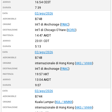
16:54
CEST
ARRIVO
7:39
DURATA
02/ago/2026
DATA
B748
AEROMOBILE
Int'l di Anchorage
(
PANC
)
ORIGINE
Int'l di Chicago O'Hare
(
KORD
)
DESTINAZIONE
14:47
AKDT
PARTENZA
23:01
CDT
ARRIVO
5:13
DURATA
02/ago/2026
DATA
B748
AEROMOBILE
internazionale di Hong Kong
(
HKG / VHHH
)
ORIGINE
Int'l di Anchorage
(
PANC
)
DESTINAZIONE
19:57
HKT
PARTENZA
13:04
AKDT
ARRIVO
9:07
DURATA
02/ago/2026
DATA
B744
AEROMOBILE
Kuala Lumpur
(
KUL / WMKK
)
ORIGINE
internazionale di Hong Kong
(
HKG / VHHH
)
DESTINAZIONE