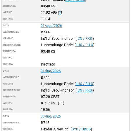
03:48
KST
PARTENZA
11:02
+05
(
?
)
ARRIVO
11:14
DURATA
01/ago/2026
DATA
B744
AEROMOBILE
Int'l di Seoul-Incheon
(
ICN / RKSI
)
ORIGINE
Lussemburgo-Findel
(
LUX / ELLX
)
DESTINAZIONE
03:48
KST
PARTENZA
ARRIVO
Dirottato
DURATA
31/lug/2026
DATA
B744
AEROMOBILE
Lussemburgo-Findel
(
LUX / ELLX
)
ORIGINE
Int'l di Seoul-Incheon
(
ICN / RKSI
)
DESTINAZIONE
07:20
CEST
PARTENZA
01:17
KST
(+1)
ARRIVO
10:56
DURATA
30/lug/2026
DATA
B748
AEROMOBILE
Heydar Aliyev Int'l
(
GYD / UBBB
)
ORIGINE