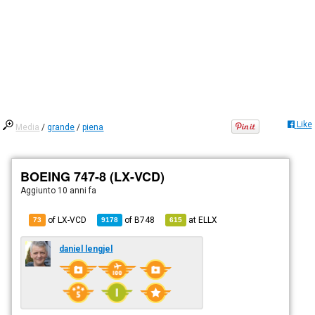
Like
Media
/
grande
/
piena
BOEING 747-8 (LX-VCD)
Aggiunto
10 anni fa
of LX-VCD
of
B748
at
ELLX
73
9178
615
daniel lengjel