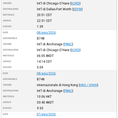
Int'l di Chicago O'Hare
(
KORD
)
ORIGINE
Int'l di Dallas-Fort Worth
(
KDFW
)
DESTINAZIONE
20:51
CDT
PARTENZA
22:31
CDT
ARRIVO
1:39
DURATA
08/ago/2026
DATA
B748
AEROMOBILE
Int'l di Anchorage
(
PANC
)
ORIGINE
Int'l di Chicago O'Hare
(
KORD
)
DESTINAZIONE
06:05
AKDT
PARTENZA
14:14
CDT
ARRIVO
5:09
DURATA
08/ago/2026
DATA
B748
AEROMOBILE
internazionale di Hong Kong
(
HKG / VHHH
)
ORIGINE
Int'l di Anchorage
(
PANC
)
DESTINAZIONE
10:06
HKT
PARTENZA
03:40
AKDT
ARRIVO
9:33
DURATA
07/ago/2026
DATA