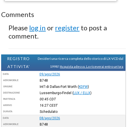
Comments
Please
log in
or
register
to post a
comment.
REGISTRO
Desideri una ricerca completa dello storico di LX-VCD dal
ATTIVITA'
1998?
Acquista adesso. Lo riceverai entro un'ora
09/ago/2026
DATA
B748
AEROMOBILE
Int'l di Dallas-Fort Worth
(
KDFW
)
ORIGINE
Lussemburgo-Findel
(
LUX / ELLX
)
DESTINAZIONE
00:45
CDT
PARTENZA
16:27
CEST
ARRIVO
Schedulato
DURATA
08/ago/2026
DATA
B748
AEROMOBILE