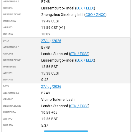
B748
AEROMOBILE
Lussemburgo-Findel
(
LUX / ELLX
)
ORIGINE
Zhengzhou Xinzheng Int'l
(
CGO / ZHCC
)
DESTINAZIONE
19:49
CEST
PARTENZA
11:59
CST
(+1)
ARRIVO
10:09
DURATA
27/lug/2026
DATA
B748
AEROMOBILE
Londra-Stansted
(
STN / EGSS
)
ORIGINE
Lussemburgo-Findel
(
LUX / ELLX
)
DESTINAZIONE
13:56
BST
PARTENZA
15:38
CEST
ARRIVO
0:42
DURATA
27/lug/2026
DATA
B748
AEROMOBILE
Vicino Turkmenbashi
ORIGINE
Londra-Stansted
(
STN / EGSS
)
DESTINAZIONE
10:59
+05
PARTENZA
12:36
BST
ARRIVO
5:37
DURATA