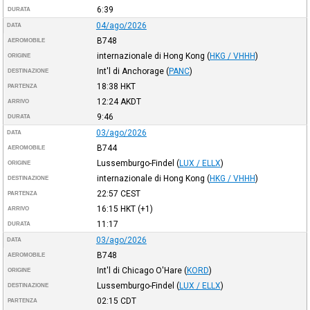
6:39
DURATA
04/ago/2026
DATA
B748
AEROMOBILE
internazionale di Hong Kong
(
HKG / VHHH
)
ORIGINE
Int'l di Anchorage
(
PANC
)
DESTINAZIONE
18:38
HKT
PARTENZA
12:24
AKDT
ARRIVO
9:46
DURATA
03/ago/2026
DATA
B744
AEROMOBILE
Lussemburgo-Findel
(
LUX / ELLX
)
ORIGINE
internazionale di Hong Kong
(
HKG / VHHH
)
DESTINAZIONE
22:57
CEST
PARTENZA
16:15
HKT
(+1)
ARRIVO
11:17
DURATA
03/ago/2026
DATA
B748
AEROMOBILE
Int'l di Chicago O'Hare
(
KORD
)
ORIGINE
Lussemburgo-Findel
(
LUX / ELLX
)
DESTINAZIONE
02:15
CDT
PARTENZA