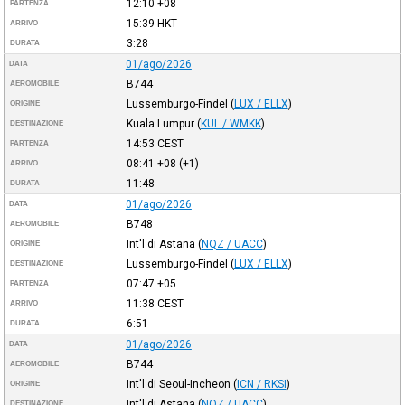
12:10
+08
PARTENZA
15:39
HKT
ARRIVO
3:28
DURATA
01/ago/2026
DATA
B744
AEROMOBILE
Lussemburgo-Findel
(
LUX / ELLX
)
ORIGINE
Kuala Lumpur
(
KUL / WMKK
)
DESTINAZIONE
14:53
CEST
PARTENZA
08:41
+08
(+1)
ARRIVO
11:48
DURATA
01/ago/2026
DATA
B748
AEROMOBILE
Int'l di Astana
(
NQZ / UACC
)
ORIGINE
Lussemburgo-Findel
(
LUX / ELLX
)
DESTINAZIONE
07:47
+05
PARTENZA
11:38
CEST
ARRIVO
6:51
DURATA
01/ago/2026
DATA
B744
AEROMOBILE
Int'l di Seoul-Incheon
(
ICN / RKSI
)
ORIGINE
Int'l di Astana
(
NQZ / UACC
)
DESTINAZIONE