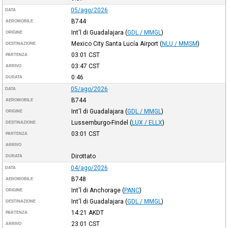
05/ago/2026
DATA
B744
AEROMOBILE
Int'l di Guadalajara
(
GDL / MMGL
)
ORIGINE
Mexico City Santa Lucía Airport
(
NLU / MMSM
)
DESTINAZIONE
03:01
CST
PARTENZA
03:47
CST
ARRIVO
0:46
DURATA
05/ago/2026
DATA
B744
AEROMOBILE
Int'l di Guadalajara
(
GDL / MMGL
)
ORIGINE
Lussemburgo-Findel
(
LUX / ELLX
)
DESTINAZIONE
03:01
CST
PARTENZA
ARRIVO
Dirottato
DURATA
04/ago/2026
DATA
B748
AEROMOBILE
Int'l di Anchorage
(
PANC
)
ORIGINE
Int'l di Guadalajara
(
GDL / MMGL
)
DESTINAZIONE
14:21
AKDT
PARTENZA
23:01
CST
ARRIVO