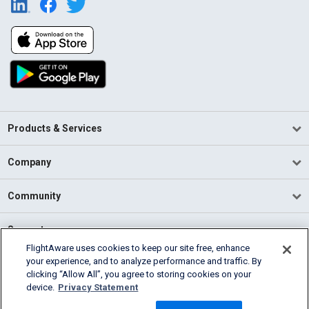
Products & Services
Company
Community
Support
FlightAware uses cookies to keep our site free, enhance
your experience, and to analyze performance and traffic. By
English (USA)
clicking “Allow All”, you agree to storing cookies on your
2026 FlightAware
device.
Privacy Statement
Terms of Use
Privacy
Cookie Settings