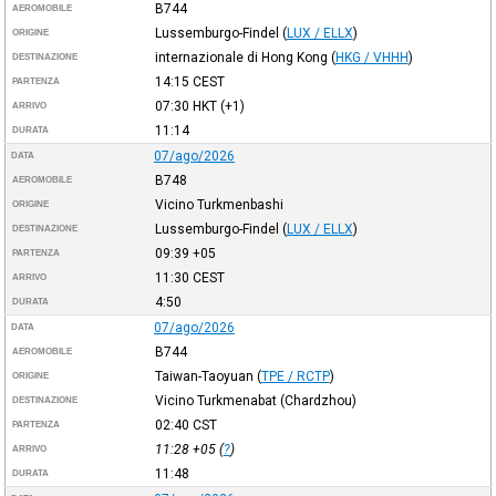
B744
AEROMOBILE
Lussemburgo-Findel
(
LUX / ELLX
)
ORIGINE
internazionale di Hong Kong
(
HKG / VHHH
)
DESTINAZIONE
14:15
CEST
PARTENZA
07:30
HKT
(+1)
ARRIVO
11:14
DURATA
07/ago/2026
DATA
B748
AEROMOBILE
Vicino Turkmenbashi
ORIGINE
Lussemburgo-Findel
(
LUX / ELLX
)
DESTINAZIONE
09:39
+05
PARTENZA
11:30
CEST
ARRIVO
4:50
DURATA
07/ago/2026
DATA
B744
AEROMOBILE
Taiwan-Taoyuan
(
TPE / RCTP
)
ORIGINE
Vicino Turkmenabat (Chardzhou)
DESTINAZIONE
02:40
CST
PARTENZA
11:28
+05
(
?
)
ARRIVO
11:48
DURATA