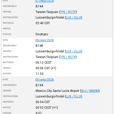
07/ago/2026
DATA
B744
AEROMOBILE
Taiwan-Taoyuan
(
TPE / RCTP
)
ORIGINE
Lussemburgo-Findel
(
LUX / ELLX
)
DESTINAZIONE
02:40
CST
PARTENZA
ARRIVO
Dirottato
DURATA
06/ago/2026
DATA
B748
AEROMOBILE
Lussemburgo-Findel
(
LUX / ELLX
)
ORIGINE
Taiwan-Taoyuan
(
TPE / RCTP
)
DESTINAZIONE
06:12
CEST
PARTENZA
00:06
CST
(+1)
ARRIVO
11:53
DURATA
05/ago/2026
DATA
B744
AEROMOBILE
Mexico City Santa Lucía Airport
(
NLU / MMSM
)
ORIGINE
Lussemburgo-Findel
(
LUX / ELLX
)
DESTINAZIONE
06:54
CST
PARTENZA
00:52
CEST
(+1)
ARRIVO
9:57
DURATA