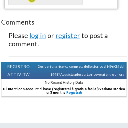
Comments
Please
log in
or
register
to post a
comment.
REGISTRO
Desideri una ricerca completa dello storico di N96KM dal
ATTIVITA'
1998?
Acquista adesso. Lo riceverai entro un'ora
No Recent History Data
Gli utenti con account di base (registrarsi è gratis e facile!) vedono storico
di 3 months
Registrati