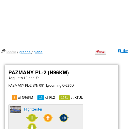
Like
Media
/
grande
/
piena
PAZMANY PL-2 (N96KM)
Aggiunto
13 anni fa
PAZMANY PL-2 S/N 081 Lycoming O-290D
of N96KM
of
PL2
at
KTUL
1
10
1541
Flighttester