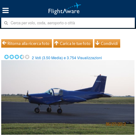
Ritorna alla ricerca foto
Carica le tue foto
Condividi
2
Voti (
3.50
Media) e
3.754
Visualizzazioni