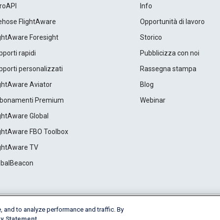
roAPI
Info
rehose FlightAware
Opportunità di lavoro
ightAware Foresight
Storico
porti rapidi
Pubblicizza con noi
porti personalizzati
Rassegna stampa
ightAware Aviator
Blog
bonamenti Premium
Webinar
ightAware Global
ightAware FBO Toolbox
ightAware TV
obalBeacon
, and to analyze performance and traffic. By
Cookie Settings
y Statement