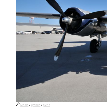
Media
/
grande
/
piena