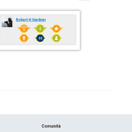
Robert H Gardner
Comunità