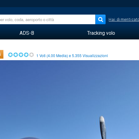
Hai dimenticato
ADS-B
Tracking volo
i
1
Voti (
4.00
Media) e
5.355
Visualizzazioni