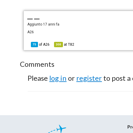
— —
Aggiunto
17 anni fa
A26
of
A26
at
T82
75
308
Comments
Please
log in
or
register
to post a
Pr