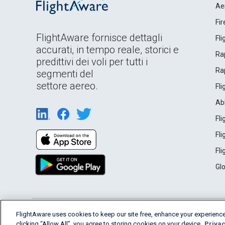
Ae
Fi
FlightAware fornisce dettagli
Fl
accurati, in tempo reale, storici e
Rap
predittivi dei voli per tutti i
Rap
segmenti del
settore aereo.
Fl
Ab
Fl
Fl
Fl
Gl
English (USA)
FlightAware uses cookies to keep our site free, enhance your experience
2026 FlightAware
Terms of Use
Privacy
clicking “Allow All”, you agree to storing cookies on your device.
Privac