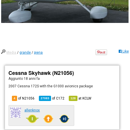
Like
Media
/
grande
/
piena
Cessna Skyhawk (N21056)
Aggiunto
18 anni fa
2007 Cessna 172S with the G1000 avionics package
of N21056
of
C172
at
KCLW
4
27083
128
allenknox