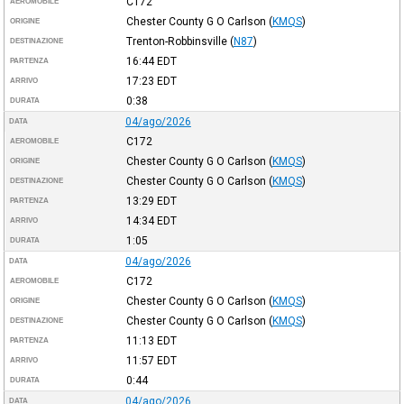
C172
AEROMOBILE
Chester County G O Carlson
(
KMQS
)
ORIGINE
Trenton-Robbinsville
(
N87
)
DESTINAZIONE
16:44
EDT
PARTENZA
17:23
EDT
ARRIVO
0:38
DURATA
04/ago/2026
DATA
C172
AEROMOBILE
Chester County G O Carlson
(
KMQS
)
ORIGINE
Chester County G O Carlson
(
KMQS
)
DESTINAZIONE
13:29
EDT
PARTENZA
14:34
EDT
ARRIVO
1:05
DURATA
04/ago/2026
DATA
C172
AEROMOBILE
Chester County G O Carlson
(
KMQS
)
ORIGINE
Chester County G O Carlson
(
KMQS
)
DESTINAZIONE
11:13
EDT
PARTENZA
11:57
EDT
ARRIVO
0:44
DURATA
04/ago/2026
DATA