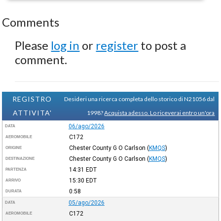
Comments
Please
log in
or
register
to post a
comment.
REGISTRO
Desideri una ricerca completa dello storico di N21056 dal
ATTIVITA'
1998?
Acquista adesso. Lo riceverai entro un'ora
06/ago/2026
DATA
C172
AEROMOBILE
Chester County G O Carlson
(
KMQS
)
ORIGINE
Chester County G O Carlson
(
KMQS
)
DESTINAZIONE
14:31
EDT
PARTENZA
15:30
EDT
ARRIVO
0:58
DURATA
05/ago/2026
DATA
C172
AEROMOBILE