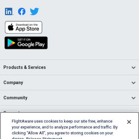
Products & Services
Company
Community
Support
FlightAware uses cookies to keep our site free, enhance
your experience, and to analyze performance and traffic. By
English (USA)
clicking “Allow All”, you agree to storing cookies on your
2026 FlightAware
device.
Privacy Statement