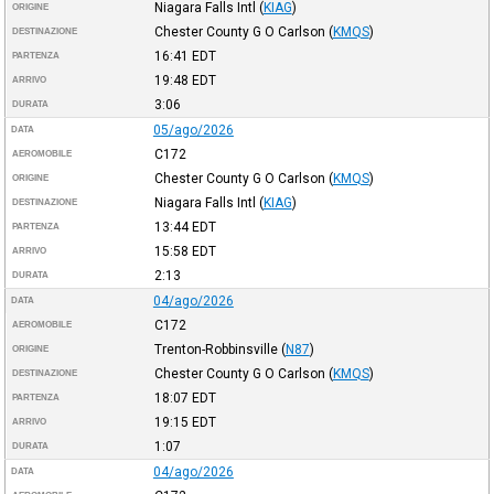
Niagara Falls Intl
(
KIAG
)
ORIGINE
Chester County G O Carlson
(
KMQS
)
DESTINAZIONE
16:41
EDT
PARTENZA
19:48
EDT
ARRIVO
3:06
DURATA
05/ago/2026
DATA
C172
AEROMOBILE
Chester County G O Carlson
(
KMQS
)
ORIGINE
Niagara Falls Intl
(
KIAG
)
DESTINAZIONE
13:44
EDT
PARTENZA
15:58
EDT
ARRIVO
2:13
DURATA
04/ago/2026
DATA
C172
AEROMOBILE
Trenton-Robbinsville
(
N87
)
ORIGINE
Chester County G O Carlson
(
KMQS
)
DESTINAZIONE
18:07
EDT
PARTENZA
19:15
EDT
ARRIVO
1:07
DURATA
04/ago/2026
DATA