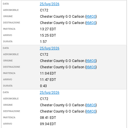
25/lug/2026
DATA
C172
AEROMOBILE
Chester County G O Carlson
(
KMQS
)
ORIGINE
Chester County G O Carlson
(
KMQS
)
DESTINAZIONE
13:27
EDT
PARTENZA
15:25
EDT
ARRIVO
1:57
DURATA
25/lug/2026
DATA
C172
AEROMOBILE
Chester County G O Carlson
(
KMQS
)
ORIGINE
Chester County G O Carlson
(
KMQS
)
DESTINAZIONE
11:04
EDT
PARTENZA
11:47
EDT
ARRIVO
0:43
DURATA
25/lug/2026
DATA
C172
AEROMOBILE
Chester County G O Carlson
(
KMQS
)
ORIGINE
Chester County G O Carlson
(
KMQS
)
DESTINAZIONE
08:41
EDT
PARTENZA
09:34
EDT
ARRIVO