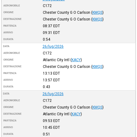
C172
AEROMOBILE
Chester County G O Carlson
(
KMQS
)
ORIGINE
Chester County G O Carlson
(
KMQS
)
DESTINAZIONE
08:37
EDT
PARTENZA
09:31
EDT
ARRIVO
0:54
DURATA
26/lug/2026
DATA
C172
AEROMOBILE
Atlantic City Intl
(
KACY
)
ORIGINE
Chester County G O Carlson
(
KMQS
)
DESTINAZIONE
13:13
EDT
PARTENZA
13:57
EDT
ARRIVO
0:43
DURATA
26/lug/2026
DATA
C172
AEROMOBILE
Chester County G O Carlson
(
KMQS
)
ORIGINE
Atlantic City Intl
(
KACY
)
DESTINAZIONE
09:53
EDT
PARTENZA
10:45
EDT
ARRIVO
0:51
DURATA