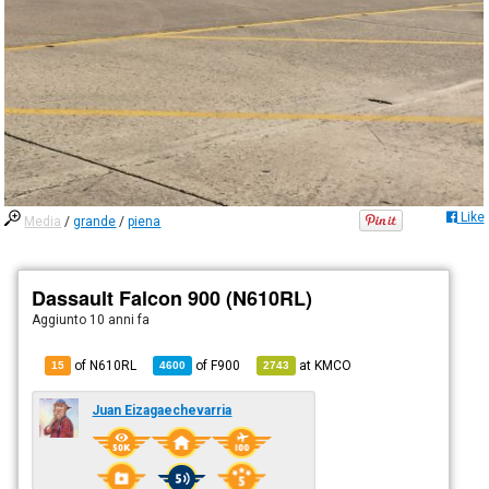
Like
Media
/
grande
/
piena
Dassault Falcon 900 (N610RL)
Aggiunto
10 anni fa
of N610RL
of
F900
at
KMCO
15
4600
2743
Juan Eizagaechevarria