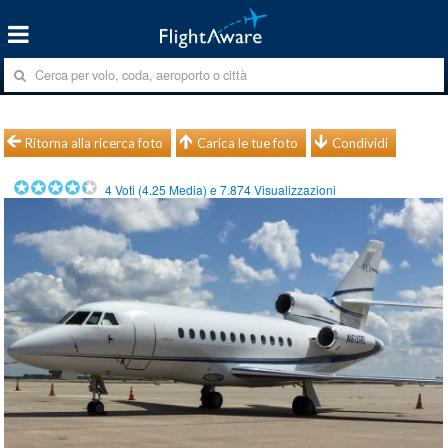
Ritorna alla ricerca foto
Carica le tue foto
Condividi
4
Voti (
4.25
Media) e
7.874
Visualizzazioni