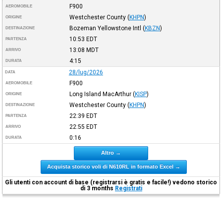
F900
AEROMOBILE
Westchester County
(
KHPN
)
ORIGINE
Bozeman Yellowstone Intl
(
KBZN
)
DESTINAZIONE
10:53
EDT
PARTENZA
13:08
MDT
ARRIVO
4:15
DURATA
28/lug/2026
DATA
F900
AEROMOBILE
Long Island MacArthur
(
KISP
)
ORIGINE
Westchester County
(
KHPN
)
DESTINAZIONE
22:39
EDT
PARTENZA
22:55
EDT
ARRIVO
0:16
DURATA
Altro →
Acquista storico voli di N610RL in formato Excel →
Gli utenti con account di base (registrarsi è gratis e facile!) vedono storico
di 3 months
Registrati