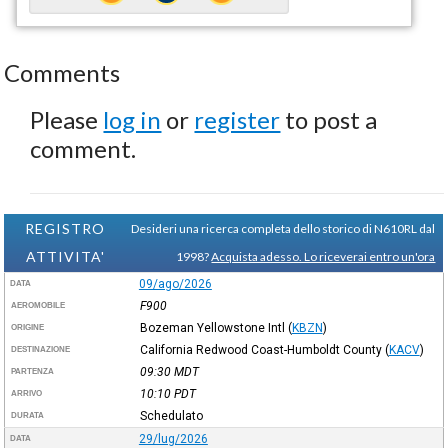
Comments
Please
log in
or
register
to post a
comment.
REGISTRO
Desideri una ricerca completa dello storico di N610RL dal
ATTIVITA'
1998?
Acquista adesso. Lo riceverai entro un'ora
09/ago/2026
DATA
F900
AEROMOBILE
Bozeman Yellowstone Intl
(
KBZN
)
ORIGINE
California Redwood Coast-Humboldt County
(
KACV
)
DESTINAZIONE
09:30
MDT
PARTENZA
10:10
PDT
ARRIVO
Schedulato
DURATA
29/lug/2026
DATA