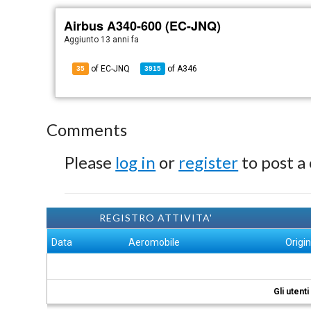
Airbus A340-600 (EC-JNQ)
Aggiunto
13 anni fa
of EC-JNQ
of
A346
35
3915
Comments
Please
log in
or
register
to post a
REGISTRO ATTIVITA'
Data
Aeromobile
Origi
Gli utent