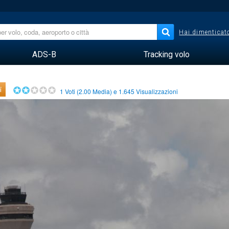
Hai dimenticato
ADS-B
Tracking volo
i
1
Voti (
2.00
Media) e
1.645
Visualizzazioni