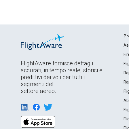
Pr
Ae
Fi
FlightAware fornisce dettagli
Fl
accurati, in tempo reale, storici e
Rap
predittivi dei voli per tutti i
Rap
segmenti del
settore aereo.
Fl
Ab
Fl
Fl
Fl