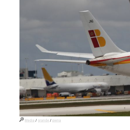
Media
/
grande
/
piena