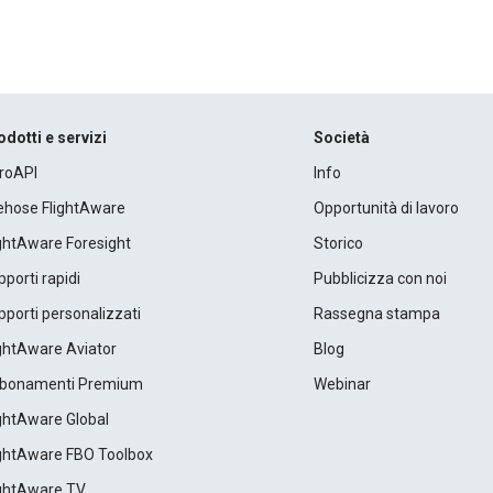
odotti e servizi
Società
roAPI
Info
rehose FlightAware
Opportunità di lavoro
ightAware Foresight
Storico
porti rapidi
Pubblicizza con noi
porti personalizzati
Rassegna stampa
ightAware Aviator
Blog
bonamenti Premium
Webinar
ightAware Global
ightAware FBO Toolbox
ightAware TV