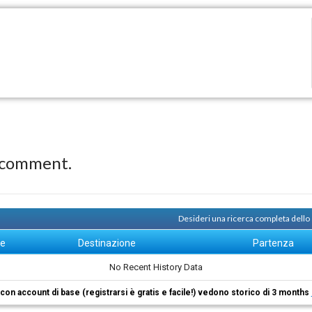
 comment.
Desideri una ricerca completa dello
ne
Destinazione
Partenza
No Recent History Data
i con account di base (registrarsi è gratis e facile!) vedono storico di 3 months