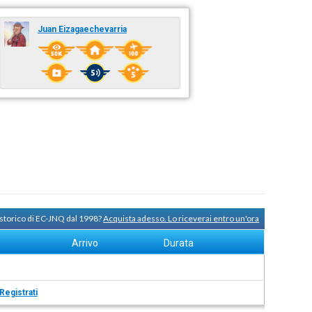
Juan Eizagaechevarria
 storico di EC-JNQ dal 1998?
Acquista adesso. Lo riceverai entro un'ora
Arrivo
Durata
Registrati