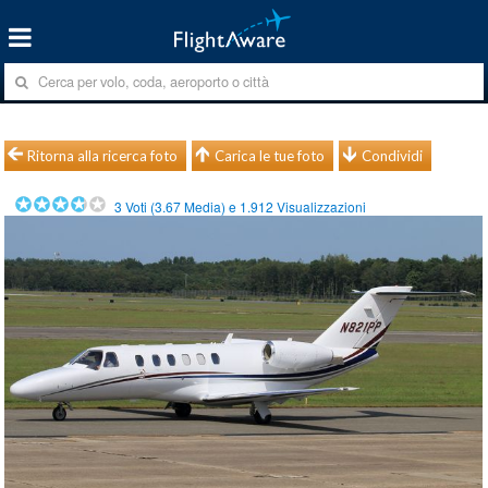
Ritorna alla ricerca foto
Carica le tue foto
Condividi
3
Voti (
3.67
Media) e
1.912
Visualizzazioni