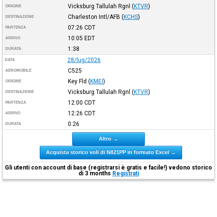
Vicksburg Tallulah Rgnl
(
KTVR
)
ORIGINE
Charleston Intl/AFB
(
KCHS
)
DESTINAZIONE
07:26
CDT
PARTENZA
10:05
EDT
ARRIVO
1:38
DURATA
28/lug/2026
DATA
C525
AEROMOBILE
Key Fld
(
KMEI
)
ORIGINE
Vicksburg Tallulah Rgnl
(
KTVR
)
DESTINAZIONE
12:00
CDT
PARTENZA
12:26
CDT
ARRIVO
0:26
DURATA
Altro →
Acquista storico voli di N821PP in formato Excel →
Gli utenti con account di base (registrarsi è gratis e facile!) vedono storico
di 3 months
Registrati