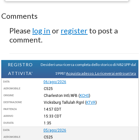
Comments
Please
log in
or
register
to post a
comment.
REGISTRO
Desideri una ricerca completa dello storico di N821PP dal
ATTIVITA'
1998?
Acquista adesso. Lo riceverai entro un'ora
06/ago/2026
DATA
C525
AEROMOBILE
Charleston Intl/AFB
(
KCHS
)
ORIGINE
Vicksburg Tallulah Rgnl
(
KTVR
)
DESTINAZIONE
14:57
EDT
PARTENZA
15:33
CDT
ARRIVO
1:35
DURATA
05/ago/2026
DATA
C525
AEROMOBILE