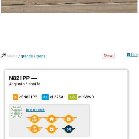
Like
Media
/
grande
/
piena
N821PP —
Aggiunto
6 anni fa
of N821PP
of
525A
at
KWWD
4
31
500
joe osciak