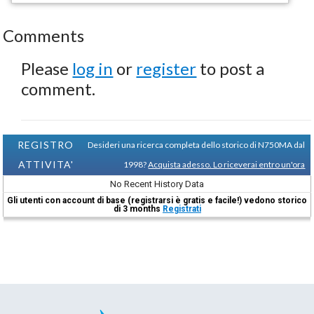
Comments
Please
log in
or
register
to post a
comment.
REGISTRO
Desideri una ricerca completa dello storico di N750MA dal
ATTIVITA'
1998?
Acquista adesso. Lo riceverai entro un'ora
No Recent History Data
Gli utenti con account di base (registrarsi è gratis e facile!) vedono storico
di 3 months
Registrati