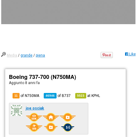
Like
Media
/
grande
/
piena
Boeing 737-700 (N750MA)
Aggiunto
8 anni fa
of N750MA
of
B737
at
KPHL
11
46946
5523
joe osciak