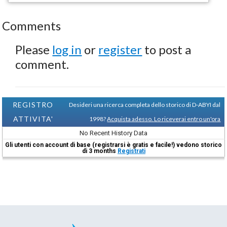
Comments
Please
log in
or
register
to post a
comment.
REGISTRO
Desideri una ricerca completa dello storico di D-ABYI dal
ATTIVITA'
1998?
Acquista adesso. Lo riceverai entro un'ora
No Recent History Data
Gli utenti con account di base (registrarsi è gratis e facile!) vedono storico
di 3 months
Registrati