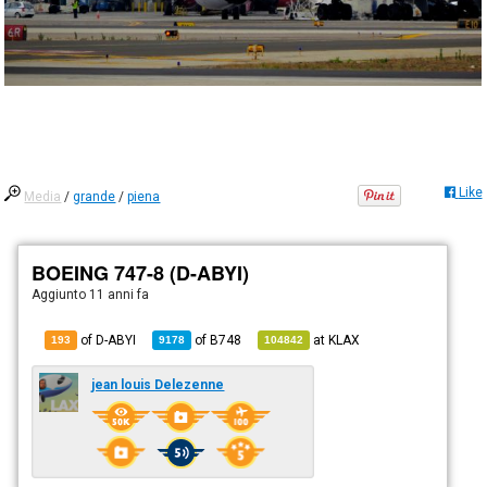
Like
Media
/
grande
/
piena
BOEING 747-8 (D-ABYI)
Aggiunto
11 anni fa
of D-ABYI
of
B748
at
KLAX
193
9178
104842
jean louis Delezenne