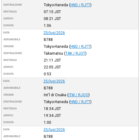
Tokyo-Haneda
(
HND / RJTT
)
DESTINAZIONE
07:15
JST
PARTENZA
08:21
JST
ARRIVO
1:06
DURATA
25/lug/2026
DATA
B788
AEROMOBILE
Tokyo-Haneda
(
HND / RJTT
)
ORIGINE
Takamatsu
(
TAK / RJOT
)
DESTINAZIONE
21:11
JST
PARTENZA
22:05
JST
ARRIVO
0:53
DURATA
25/lug/2026
DATA
B788
AEROMOBILE
Int'l di Osaka
(
ITM / RJOO
)
ORIGINE
Tokyo-Haneda
(
HND / RJTT
)
DESTINAZIONE
18:34
JST
PARTENZA
19:34
JST
ARRIVO
1:00
DURATA
25/lug/2026
DATA
B788
AEROMOBILE