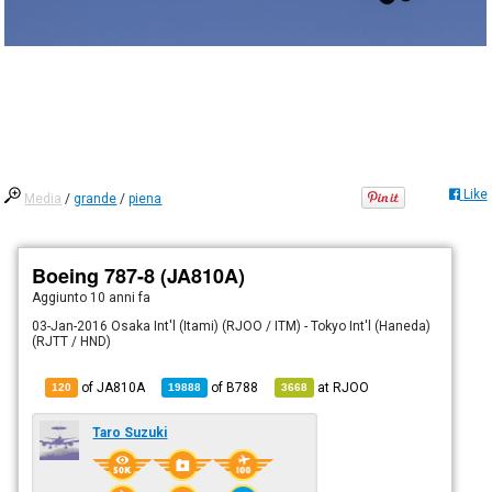
Like
Media
/
grande
/
piena
Boeing 787-8 (JA810A)
Aggiunto
10 anni fa
03-Jan-2016 Osaka Int'l (Itami) (RJOO / ITM) - Tokyo Int'l (Haneda)
(RJTT / HND)
of JA810A
of
B788
at
RJOO
120
19888
3668
Taro Suzuki