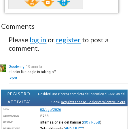
Comments
Please
log in
or
register
to post a
comment.
Goodwing
10 anni fa
It looks like eagle is taking off .
Report
REGISTRO
Desideri una ricerca completa dello storico di JA810A dal
ATTIVITA'
1998?
Acquista adesso. Lo riceverai entro un'ora
03/ago/2026
DATA
B788
AEROMOBILE
internazionale del Kansai
(
KIX / RJBB
)
ORIGINE
Tokyo-Haneda
(
HND / RJTT
)
DESTINAZIONE