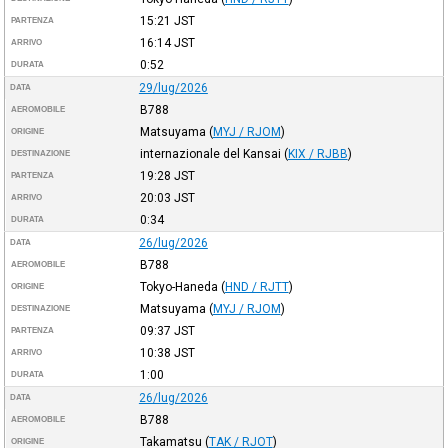
15:21
JST
PARTENZA
16:14
JST
ARRIVO
0:52
DURATA
29/lug/2026
DATA
B788
AEROMOBILE
Matsuyama
(
MYJ / RJOM
)
ORIGINE
internazionale del Kansai
(
KIX / RJBB
)
DESTINAZIONE
19:28
JST
PARTENZA
20:03
JST
ARRIVO
0:34
DURATA
26/lug/2026
DATA
B788
AEROMOBILE
Tokyo-Haneda
(
HND / RJTT
)
ORIGINE
Matsuyama
(
MYJ / RJOM
)
DESTINAZIONE
09:37
JST
PARTENZA
10:38
JST
ARRIVO
1:00
DURATA
26/lug/2026
DATA
B788
AEROMOBILE
Takamatsu
(
TAK / RJOT
)
ORIGINE