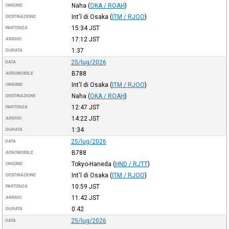
Naha
(
OKA / ROAH
)
ORIGINE
Int'l di Osaka
(
ITM / RJOO
)
DESTINAZIONE
15:34
JST
PARTENZA
17:12
JST
ARRIVO
1:37
DURATA
25/lug/2026
DATA
B788
AEROMOBILE
Int'l di Osaka
(
ITM / RJOO
)
ORIGINE
Naha
(
OKA / ROAH
)
DESTINAZIONE
12:47
JST
PARTENZA
14:22
JST
ARRIVO
1:34
DURATA
25/lug/2026
DATA
B788
AEROMOBILE
Tokyo-Haneda
(
HND / RJTT
)
ORIGINE
Int'l di Osaka
(
ITM / RJOO
)
DESTINAZIONE
10:59
JST
PARTENZA
11:42
JST
ARRIVO
0:42
DURATA
25/lug/2026
DATA