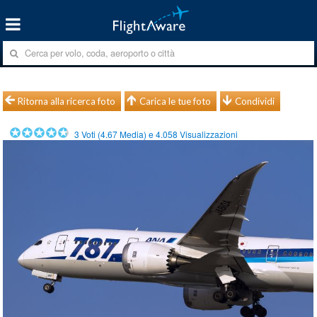
Ritorna alla ricerca foto
Carica le tue foto
Condividi
3
Voti (
4.67
Media) e
4.058
Visualizzazioni