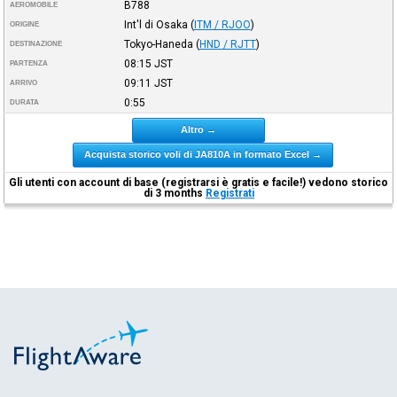
B788
AEROMOBILE
Int'l di Osaka
(
ITM / RJOO
)
ORIGINE
Tokyo-Haneda
(
HND / RJTT
)
DESTINAZIONE
08:15
JST
PARTENZA
09:11
JST
ARRIVO
0:55
DURATA
Altro →
Acquista storico voli di JA810A in formato Excel →
Gli utenti con account di base (registrarsi è gratis e facile!) vedono storico
di 3 months
Registrati