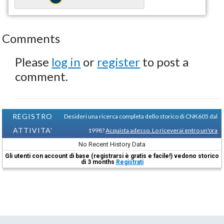
Comments
Please
log in
or
register
to post a
comment.
REGISTRO
Desideri una ricerca completa dello storico di CNK605 dal
ATTIVITA'
1998?
Acquista adesso. Lo riceverai entro un'ora
No Recent History Data
Gli utenti con account di base (registrarsi è gratis e facile!) vedono storico
di 3 months
Registrati