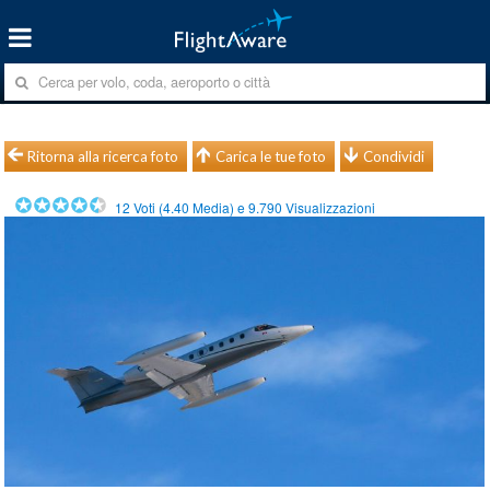
Ritorna alla ricerca foto
Carica le tue foto
Condividi
12
Voti (
4.40
Media) e
9.790
Visualizzazioni