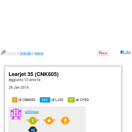
Like
Media
/
grande
/
piena
Learjet 35 (CNK605)
Aggiunto
15 anni fa
28 Jan 2010
of CNK605
of
LJ35
at
CYXD
1
2327
27
a300guy