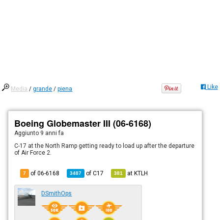
Like
Media
/
grande
/
piena
Boeing Globemaster III (06-6168)
Aggiunto
9 anni fa
C-17 at the North Ramp getting ready to load up after the departure
of Air Force 2.
of 06-6168
of
C17
at
KTLH
7
3487
381
DSmithOps