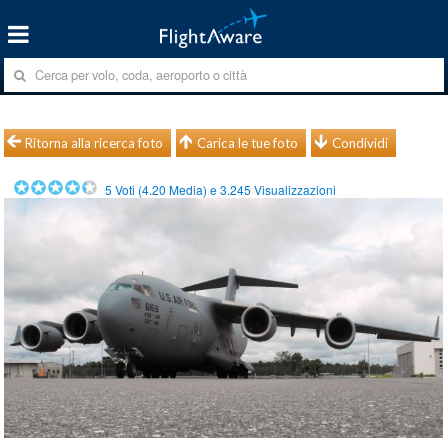
Ritorna alla ricerca foto
Carica le tue foto
Condividi
5
Voti (
4.20
Media) e
3.245
Visualizzazioni