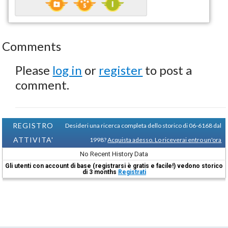
Comments
Please
log in
or
register
to post a
comment.
REGISTRO
Desideri una ricerca completa dello storico di 06-6168 dal
ATTIVITA'
1998?
Acquista adesso. Lo riceverai entro un'ora
No Recent History Data
Gli utenti con account di base (registrarsi è gratis e facile!) vedono storico
di 3 months
Registrati