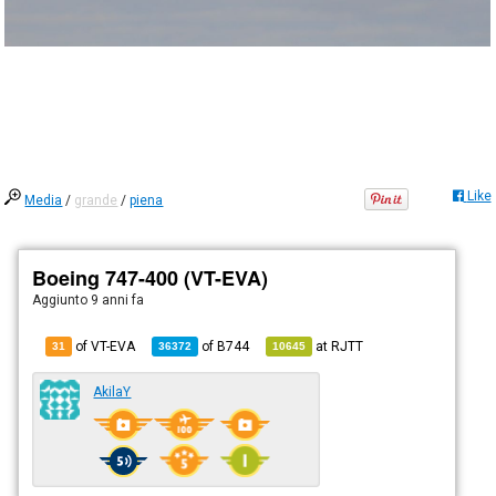
Like
Media
/
grande
/
piena
Boeing 747-400 (VT-EVA)
Aggiunto
9 anni fa
of VT-EVA
of
B744
at
RJTT
31
36372
10645
AkilaY