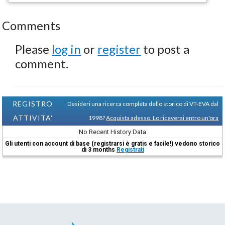
Comments
Please
log in
or
register
to post a
comment.
REGISTRO
Desideri una ricerca completa dello storico di VT-EVA dal
ATTIVITA'
1998?
Acquista adesso. Lo riceverai entro un'ora
No Recent History Data
Gli utenti con account di base (registrarsi è gratis e facile!) vedono storico
di 3 months
Registrati