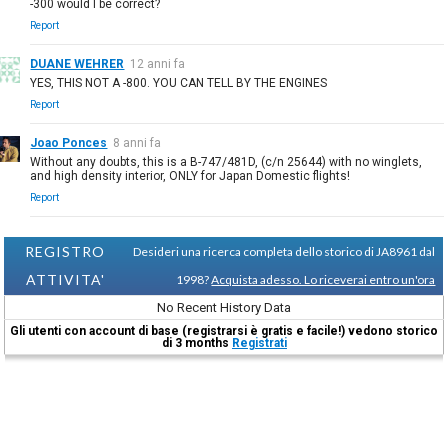
-300 would I be correct?
Report
DUANE WEHRER
12 anni fa
YES, THIS NOT A -800. YOU CAN TELL BY THE ENGINES
Report
Joao Ponces
8 anni fa
Without any doubts, this is a B-747/481D, (c/n 25644) with no winglets,
and high density interior, ONLY for Japan Domestic flights!
Report
REGISTRO
Desideri una ricerca completa dello storico di JA8961 dal
ATTIVITA'
1998?
Acquista adesso. Lo riceverai entro un'ora
No Recent History Data
Gli utenti con account di base (registrarsi è gratis e facile!) vedono storico
di 3 months
Registrati