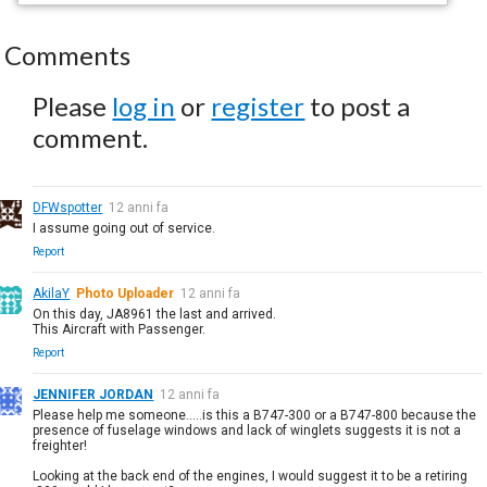
Comments
Please
log in
or
register
to post a
comment.
DFWspotter
12 anni fa
I assume going out of service.
Report
AkilaY
Photo Uploader
12 anni fa
On this day, JA8961 the last and arrived.
This Aircraft with Passenger.
Report
JENNIFER JORDAN
12 anni fa
Please help me someone.....is this a B747-300 or a B747-800 because the
presence of fuselage windows and lack of winglets suggests it is not a
freighter!
Looking at the back end of the engines, I would suggest it to be a retiring