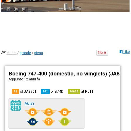
Like
Media
/
grande
/
piena
Boeing 747-400 (domestic, no winglets) (JA8961)
Aggiunto
12 anni fa
of JA8961
of
B74D
at
RJTT
98
161
10639
AkilaY