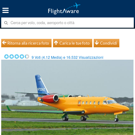
Ritorna alla ricerca foto
Carica le tue foto
Condividi
9
Voti (
4.12
Media) e
16.532
Visualizzazioni