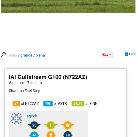
Like
Media
/
grande
/
piena
IAI Gulfstream G100 (N722AZ)
Aggiunto
17 anni fa
Shannon Fuel Stop
of N722AZ
of
ASTR
at
EINN
17
758
14105
jetjock1