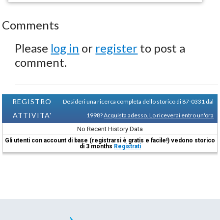
Comments
Please
log in
or
register
to post a
comment.
REGISTRO
Desideri una ricerca completa dello storico di 87-0331 dal
ATTIVITA'
1998?
Acquista adesso. Lo riceverai entro un'ora
No Recent History Data
Gli utenti con account di base (registrarsi è gratis e facile!) vedono storico
di 3 months
Registrati