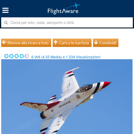
Ritorna alla ricerca foto
Carica le tue foto
Condividi
6
Voti (
4.33
Media) e
1.334
Visualizzazioni