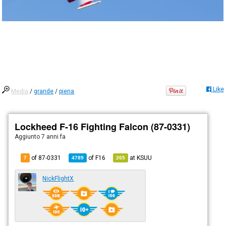
Like
Media
/
grande
/
piena
Lockheed F-16 Fighting Falcon (87-0331)
Aggiunto
7 anni fa
of 87-0331
of
F16
at
KSUU
7
4789
265
NickFlightX