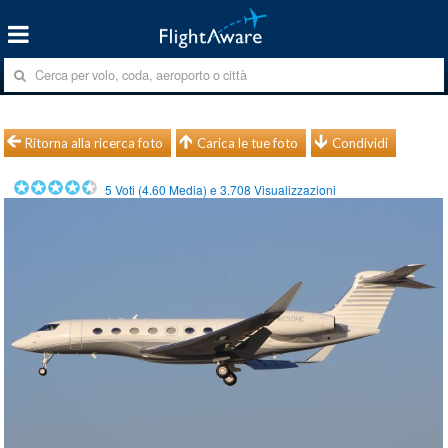
Ritorna alla ricerca foto
Carica le tue foto
Condividi
5
Voti (
4.60
Media) e
3.708
Visualizzazioni