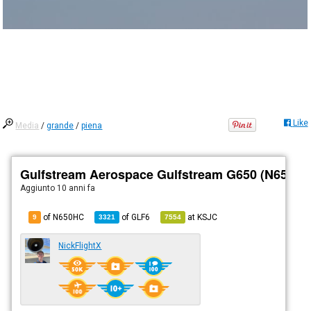
Like
Media
/
grande
/
piena
Gulfstream Aerospace Gulfstream G650 (N650HC
Aggiunto
10 anni fa
of N650HC
of
GLF6
at
KSJC
9
3321
7554
NickFlightX