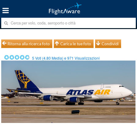
Ritorna alla ricerca foto
Carica le tue foto
Condividi
5
Voti (
4.80
Media) e
971
Visualizzazioni