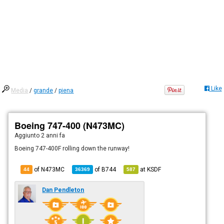
Like
Media
/
grande
/
piena
Boeing 747-400 (N473MC)
Aggiunto
2 anni fa
Boeing 747-400F rolling down the runway!
of N473MC
of
B744
at
KSDF
44
36369
587
Dan Pendleton