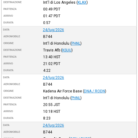
Int'l di Los Angeles
(
KLAX
)
DESTINAZIONE
00:49
PDT
PARTENZA
01:47
PDT
ARRIVO
0:57
DURATA
24/lug/2026
DATA
B744
AEROMOBILE
Int'l di Honolulu
(
PHNL
)
ORIGINE
Travis Afb
(
KSUU
)
DESTINAZIONE
13:40
HST
PARTENZA
21:02
PDT
ARRIVO
4:22
DURATA
24/lug/2026
DATA
B744
AEROMOBILE
Kadena Air Force Base
(
DNA / RODN
)
ORIGINE
Int'l di Honolulu
(
PHNL
)
DESTINAZIONE
20:55
JST
PARTENZA
10:18
HST
ARRIVO
8:23
DURATA
24/lug/2026
DATA
B744
AEROMOBILE