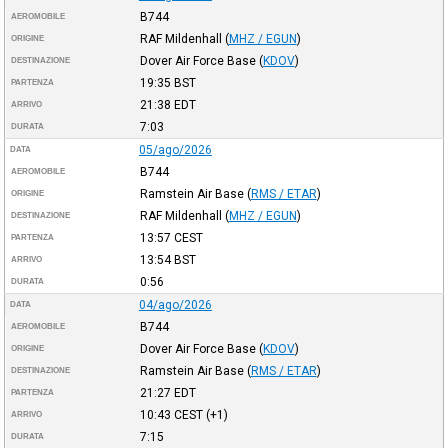
B744
AEROMOBILE
RAF Mildenhall
(
MHZ / EGUN
)
ORIGINE
Dover Air Force Base
(
KDOV
)
DESTINAZIONE
19:35
BST
PARTENZA
21:38
EDT
ARRIVO
7:03
DURATA
05/ago/2026
DATA
B744
AEROMOBILE
Ramstein Air Base
(
RMS / ETAR
)
ORIGINE
RAF Mildenhall
(
MHZ / EGUN
)
DESTINAZIONE
13:57
CEST
PARTENZA
13:54
BST
ARRIVO
0:56
DURATA
04/ago/2026
DATA
B744
AEROMOBILE
Dover Air Force Base
(
KDOV
)
ORIGINE
Ramstein Air Base
(
RMS / ETAR
)
DESTINAZIONE
21:27
EDT
PARTENZA
10:43
CEST
(+1)
ARRIVO
7:15
DURATA