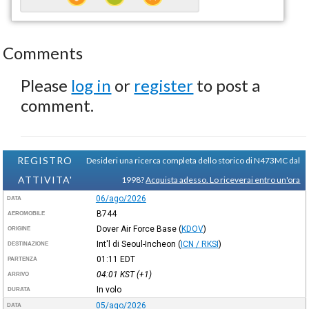
Comments
Please
log in
or
register
to post a
comment.
REGISTRO
Desideri una ricerca completa dello storico di N473MC dal
ATTIVITA'
1998?
Acquista adesso. Lo riceverai entro un'ora
06/ago/2026
DATA
B744
AEROMOBILE
Dover Air Force Base
(
KDOV
)
ORIGINE
Int'l di Seoul-Incheon
(
ICN / RKSI
)
DESTINAZIONE
01:11
EDT
PARTENZA
04:01
KST
(+1)
ARRIVO
In volo
DURATA
05/ago/2026
DATA