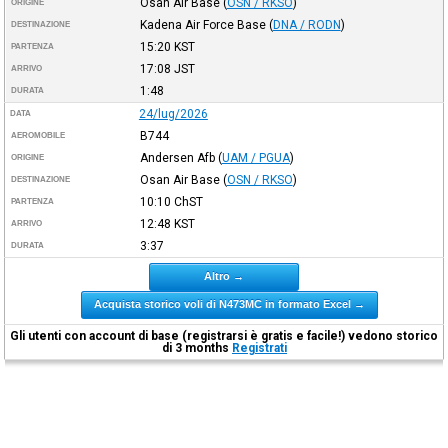
Osan Air Base
(
OSN / RKSO
)
ORIGINE
Kadena Air Force Base
(
DNA / RODN
)
DESTINAZIONE
15:20
KST
PARTENZA
17:08
JST
ARRIVO
1:48
DURATA
24/lug/2026
DATA
B744
AEROMOBILE
Andersen Afb
(
UAM / PGUA
)
ORIGINE
Osan Air Base
(
OSN / RKSO
)
DESTINAZIONE
10:10
ChST
PARTENZA
12:48
KST
ARRIVO
3:37
DURATA
Altro →
Acquista storico voli di N473MC in formato Excel →
Gli utenti con account di base (registrarsi è gratis e facile!) vedono storico
di 3 months
Registrati