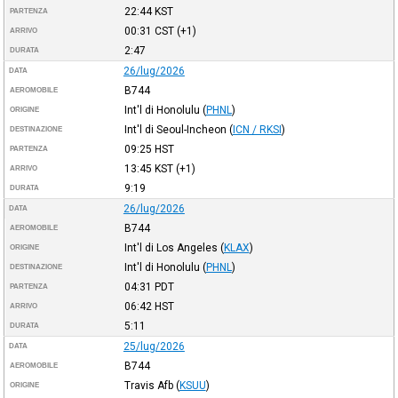
22:44
KST
PARTENZA
00:31
CST
(+1)
ARRIVO
2:47
DURATA
26/lug/2026
DATA
B744
AEROMOBILE
Int'l di Honolulu
(
PHNL
)
ORIGINE
Int'l di Seoul-Incheon
(
ICN / RKSI
)
DESTINAZIONE
09:25
HST
PARTENZA
13:45
KST
(+1)
ARRIVO
9:19
DURATA
26/lug/2026
DATA
B744
AEROMOBILE
Int'l di Los Angeles
(
KLAX
)
ORIGINE
Int'l di Honolulu
(
PHNL
)
DESTINAZIONE
04:31
PDT
PARTENZA
06:42
HST
ARRIVO
5:11
DURATA
25/lug/2026
DATA
B744
AEROMOBILE
Travis Afb
(
KSUU
)
ORIGINE