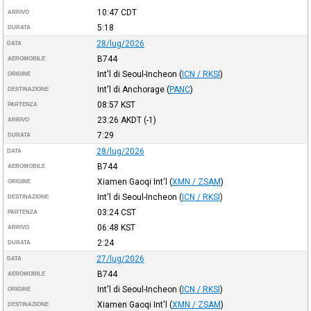
10:47
CDT
ARRIVO
5:18
DURATA
28/lug/2026
DATA
B744
AEROMOBILE
Int'l di Seoul-Incheon
(
ICN / RKSI
)
ORIGINE
Int'l di Anchorage
(
PANC
)
DESTINAZIONE
08:57
KST
PARTENZA
23:26
AKDT
(-1)
ARRIVO
7:29
DURATA
28/lug/2026
DATA
B744
AEROMOBILE
Xiamen Gaoqi Int'l
(
XMN / ZSAM
)
ORIGINE
Int'l di Seoul-Incheon
(
ICN / RKSI
)
DESTINAZIONE
03:24
CST
PARTENZA
06:48
KST
ARRIVO
2:24
DURATA
27/lug/2026
DATA
B744
AEROMOBILE
Int'l di Seoul-Incheon
(
ICN / RKSI
)
ORIGINE
Xiamen Gaoqi Int'l
(
XMN / ZSAM
)
DESTINAZIONE