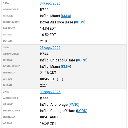
04/ago/2026
DATA
B744
AEROMOBILE
Int'l di Miami
(
KMIA
)
ORIGINE
Dover Air Force Base
(
KDOV
)
DESTINAZIONE
14:34
EDT
PARTENZA
16:52
EDT
ARRIVO
2:18
DURATA
03/ago/2026
DATA
B744
AEROMOBILE
Int'l di Chicago O'Hare
(
KORD
)
ORIGINE
Int'l di Miami
(
KMIA
)
DESTINAZIONE
21:18
CDT
PARTENZA
00:45
EDT
(+1)
ARRIVO
2:27
DURATA
03/ago/2026
DATA
B744
AEROMOBILE
Int'l di Anchorage
(
PANC
)
ORIGINE
Int'l di Chicago O'Hare
(
KORD
)
DESTINAZIONE
08:41
AKDT
PARTENZA
16:58
CDT
ARRIVO