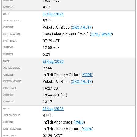
18:51
+06
ARRIVO
4:12
DURATA
31/lug/2026
DATA
B744
AEROMOBILE
Yokota Air Base
(
OKO / RJTY
)
ORIGINE
Paya Lebar Air Base (RSAF)
(
QPG / WSAP
)
DESTINAZIONE
07:29
JST
PARTENZA
12:58
+08
ARRIVO
6:29
DURATA
29/lug/2026
DATA
B744
AEROMOBILE
Int'l di Chicago O'Hare
(
KORD
)
ORIGINE
Yokota Air Base
(
OKO / RJTY
)
DESTINAZIONE
16:27
CDT
PARTENZA
19:44
JST
(+1)
ARRIVO
13:17
DURATA
28/lug/2026
DATA
B744
AEROMOBILE
Int'l di Anchorage
(
PANC
)
ORIGINE
Int'l di Chicago O'Hare
(
KORD
)
DESTINAZIONE
02:29
AKDT
PARTENZA