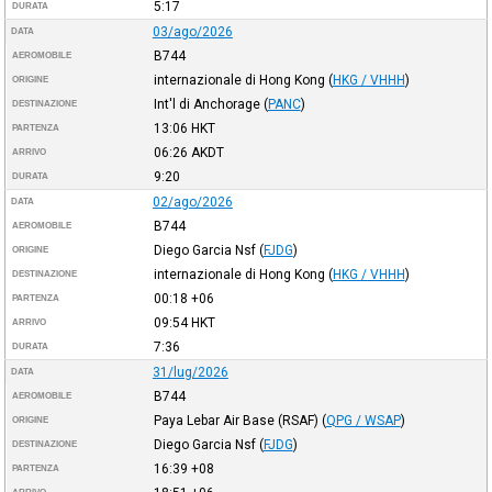
5:17
DURATA
03/ago/2026
DATA
B744
AEROMOBILE
internazionale di Hong Kong
(
HKG / VHHH
)
ORIGINE
Int'l di Anchorage
(
PANC
)
DESTINAZIONE
13:06
HKT
PARTENZA
06:26
AKDT
ARRIVO
9:20
DURATA
02/ago/2026
DATA
B744
AEROMOBILE
Diego Garcia Nsf
(
FJDG
)
ORIGINE
internazionale di Hong Kong
(
HKG / VHHH
)
DESTINAZIONE
00:18
+06
PARTENZA
09:54
HKT
ARRIVO
7:36
DURATA
31/lug/2026
DATA
B744
AEROMOBILE
Paya Lebar Air Base (RSAF)
(
QPG / WSAP
)
ORIGINE
Diego Garcia Nsf
(
FJDG
)
DESTINAZIONE
16:39
+08
PARTENZA