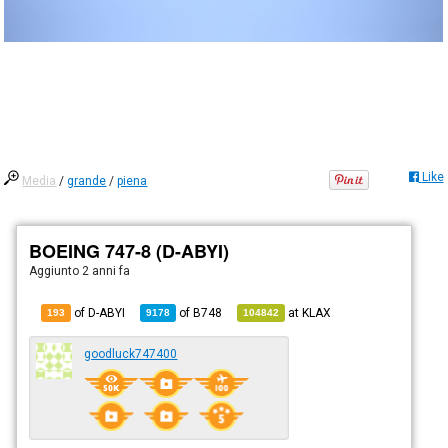
Like
Media
/
grande
/
piena
BOEING 747-8 (D-ABYI)
Aggiunto
2 anni fa
of D-ABYI
of
B748
at
KLAX
193
9178
104842
goodluck747400