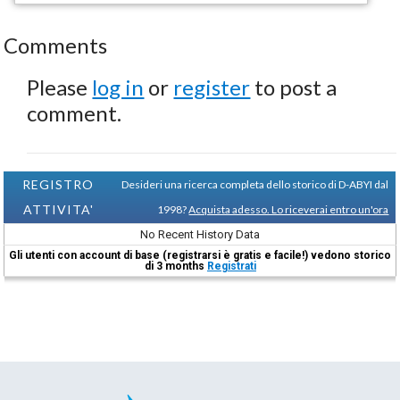
Comments
Please
log in
or
register
to post a
comment.
REGISTRO
Desideri una ricerca completa dello storico di D-ABYI dal
ATTIVITA'
1998?
Acquista adesso. Lo riceverai entro un'ora
No Recent History Data
Gli utenti con account di base (registrarsi è gratis e facile!) vedono storico
di 3 months
Registrati