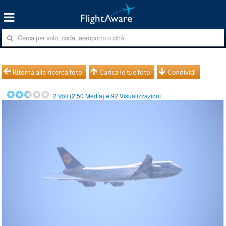
Ritorna alla ricerca foto
Carica le tue foto
Condividi
2
Voti (
2.50
Media) e
92
Visualizzazioni