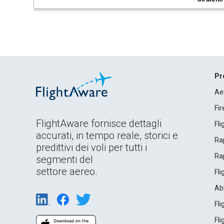
Pr
Ae
Fi
FlightAware fornisce dettagli
Fl
accurati, in tempo reale, storici e
Rap
predittivi dei voli per tutti i
Rap
segmenti del
settore aereo.
Fl
Ab
Fl
Fl