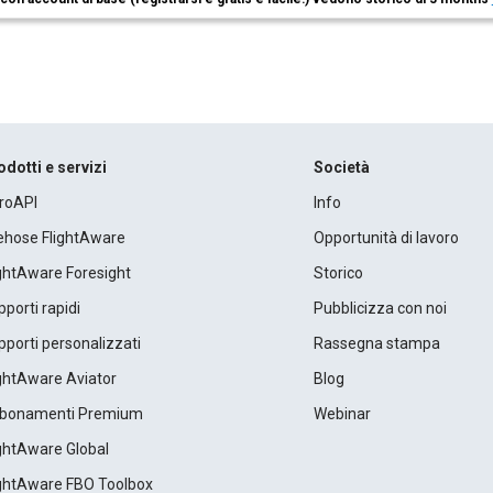
odotti e servizi
Società
roAPI
Info
rehose FlightAware
Opportunità di lavoro
ightAware Foresight
Storico
porti rapidi
Pubblicizza con noi
porti personalizzati
Rassegna stampa
ightAware Aviator
Blog
bonamenti Premium
Webinar
ightAware Global
ightAware FBO Toolbox