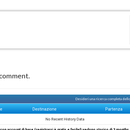
 comment.
Desideri una ricerca completa dello
ne
Destinazione
Partenza
No Recent History Data
i con account di base (registrarsi è gratis e facile!) vedono storico di 3 months