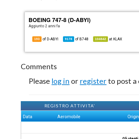
BOEING 747-8 (D-ABYI)
Aggiunto
2 anni fa
of D-ABYI
of
B748
at
KLAX
193
9178
104842
Comments
Please
log in
or
register
to post a
REGISTRO ATTIVITA'
Data
Aeromobile
Origi
Gli utent