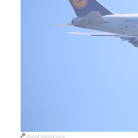
Media
/
grande
/
piena