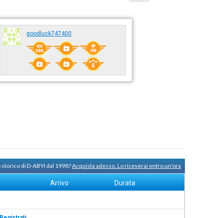
goodluck747400
 storico di D-ABYI dal 1998?
Acquista adesso. Lo riceverai entro un'ora
Arrivo
Durata
Registrati