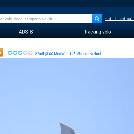
Hai dimenticato
ADS-B
Tracking volo
i
2
Voti (
3.00
Media) e
145
Visualizzazioni