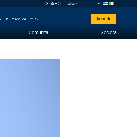
03:55 EDT
Accedi
 il numero del volo?
Comunità
Società