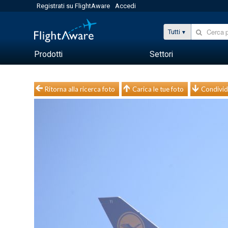
Registrati su FlightAware
Accedi
Tutti
Prodotti
Settori
Ritorna alla ricerca foto
Carica le tue foto
Condivid