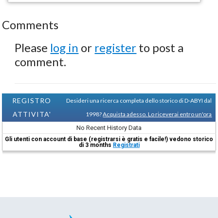
Comments
Please
log in
or
register
to post a
comment.
REGISTRO
Desideri una ricerca completa dello storico di D-ABYI dal
ATTIVITA'
1998?
Acquista adesso. Lo riceverai entro un'ora
No Recent History Data
Gli utenti con account di base (registrarsi è gratis e facile!) vedono storico
di 3 months
Registrati