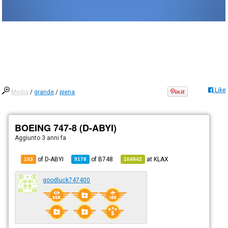
Like
Media
/
grande
/
piena
BOEING 747-8 (D-ABYI)
Aggiunto
3 anni fa
of D-ABYI
of
B748
at
KLAX
193
9178
104842
goodluck747400