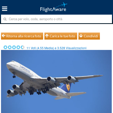
Ritorna alla ricerca foto
Carica le tue foto
Condividi
11
Voti (
4.55
Media) e
3.528
Visualizzazioni