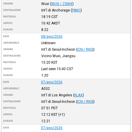
Wuxi
(
WUX / ZSWX
)
ORIGINE
Int'l di Anchorage
(
PANC
)
DESTINAZIONE
18:19
CST
PARTENZA
10:42
AKDT
ARRIVO
8:22
DURATA
08/ago/2026
DATA
Unknown
AEROMOBILE
Int'l di Seoul-Incheon
(
ICN / RKSI
)
ORIGINE
Vicino Wuxi, Jiangsu
DESTINAZIONE
15:20
KST
PARTENZA
Last seen 15:40
CST
ARRIVO
1:20
DURATA
07/ago/2026
DATA
A332
AEROMOBILE
Int'l di Los Angeles
(
KLAX
)
ORIGINE
Int'l di Seoul-Incheon
(
ICN / RKSI
)
DESTINAZIONE
07:51
PDT
PARTENZA
12:12
KST
(+1)
ARRIVO
12:21
DURATA
07/ago/2026
DATA