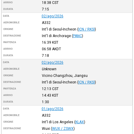
18:38
CST
ARRIVO
7:15
DURATA
02/ago/2026
DATA
A332
AEROMOBILE
Int'l di Seoul-Incheon
(
ICN / RKSI
)
ORIGINE
Int'l di Anchorage
(
PANC
)
DESTINAZIONE
16:39
KST
PARTENZA
06:58
AKDT
ARRIVO
7:18
DURATA
02/ago/2026
DATA
Unknown
AEROMOBILE
Vicino Changzhou, Jiangsu
ORIGINE
Int'l di Seoul-Incheon
(
ICN / RKSI
)
DESTINAZIONE
12:13
CST
PARTENZA
14:43
KST
ARRIVO
1:30
DURATA
01/ago/2026
DATA
A332
AEROMOBILE
Int'l di Los Angeles
(
KLAX
)
ORIGINE
Wuxi
(
WUX / ZSWX
)
DESTINAZIONE