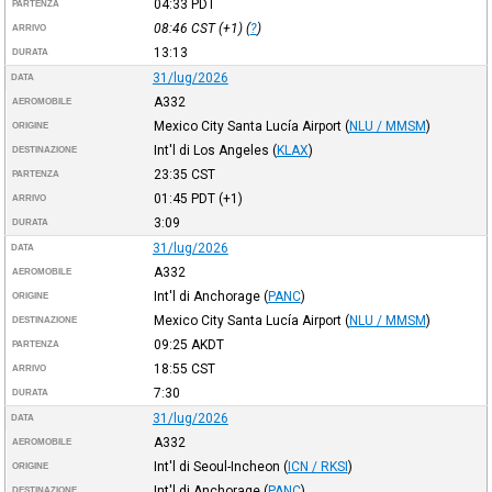
04:33
PDT
PARTENZA
08:46
CST
(+1) (
?
)
ARRIVO
13:13
DURATA
31/lug/2026
DATA
A332
AEROMOBILE
Mexico City Santa Lucía Airport
(
NLU / MMSM
)
ORIGINE
Int'l di Los Angeles
(
KLAX
)
DESTINAZIONE
23:35
CST
PARTENZA
01:45
PDT
(+1)
ARRIVO
3:09
DURATA
31/lug/2026
DATA
A332
AEROMOBILE
Int'l di Anchorage
(
PANC
)
ORIGINE
Mexico City Santa Lucía Airport
(
NLU / MMSM
)
DESTINAZIONE
09:25
AKDT
PARTENZA
18:55
CST
ARRIVO
7:30
DURATA
31/lug/2026
DATA
A332
AEROMOBILE
Int'l di Seoul-Incheon
(
ICN / RKSI
)
ORIGINE
Int'l di Anchorage
(
PANC
)
DESTINAZIONE