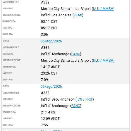
A332
AEROMOBILE
Mexico City Santa Lucía Airport
(
NLU / MMSM
)
ORIGINE
Int'l di Los Angeles
(
KLAX
)
DESTINAZIONE
03:11
CST
PARTENZA
05:17
PDT
ARRIVO
3:06
DURATA
06/ago/2026
DATA
A332
AEROMOBILE
Int'l di Anchorage
(
PANC
)
ORIGINE
Mexico City Santa Lucía Airport
(
NLU / MMSM
)
DESTINAZIONE
14:17
AKDT
PARTENZA
23:26
CST
ARRIVO
7:09
DURATA
06/ago/2026
DATA
A332
AEROMOBILE
Int'l di Seoul-Incheon
(
ICN / RKSI
)
ORIGINE
Int'l di Anchorage
(
PANC
)
DESTINAZIONE
21:14
KST
PARTENZA
12:09
AKDT
ARRIVO
7:55
DURATA