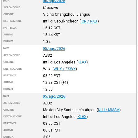
06/ago/2026
DATA
Unknown
AEROMOBILE
Vicino Changzhou, Jiangsu
ORIGINE
Int'l di Seoul-Incheon
(
ICN / RKSI
)
DESTINAZIONE
16:12
CST
PARTENZA
18:44
KST
ARRIVO
1:32
DURATA
05/ago/2026
DATA
A332
AEROMOBILE
Int'l di Los Angeles
(
KLAX
)
ORIGINE
Wuxi
(
WUX / ZSWX
)
DESTINAZIONE
08:29
PDT
PARTENZA
12:28
CST
(+1)
ARRIVO
12:58
DURATA
05/ago/2026
DATA
A332
AEROMOBILE
Mexico City Santa Lucía Airport
(
NLU / MMSM
)
ORIGINE
Int'l di Los Angeles
(
KLAX
)
DESTINAZIONE
03:55
CST
PARTENZA
06:01
PDT
ARRIVO
3:06
DURATA