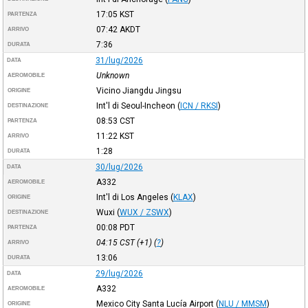
17:05
KST
PARTENZA
07:42
AKDT
ARRIVO
7:36
DURATA
31/lug/2026
DATA
Unknown
AEROMOBILE
Vicino Jiangdu Jingsu
ORIGINE
Int'l di Seoul-Incheon
(
ICN / RKSI
)
DESTINAZIONE
08:53
CST
PARTENZA
11:22
KST
ARRIVO
1:28
DURATA
30/lug/2026
DATA
A332
AEROMOBILE
Int'l di Los Angeles
(
KLAX
)
ORIGINE
Wuxi
(
WUX / ZSWX
)
DESTINAZIONE
00:08
PDT
PARTENZA
04:15
CST
(+1) (
?
)
ARRIVO
13:06
DURATA
29/lug/2026
DATA
A332
AEROMOBILE
Mexico City Santa Lucía Airport
(
NLU / MMSM
)
ORIGINE