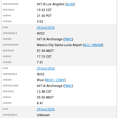
Int'l di Los Angeles
(
KLAX
)
DESTINAZIONE
19:33
CST
PARTENZA
21:36
PDT
ARRIVO
3:02
DURATA
29/lug/2026
DATA
A332
AEROMOBILE
Int'l di Anchorage
(
PANC
)
ORIGINE
Mexico City Santa Lucía Airport
(
NLU / MMSM
)
DESTINAZIONE
07:44
AKDT
PARTENZA
17:15
CST
ARRIVO
7:31
DURATA
29/lug/2026
DATA
A332
AEROMOBILE
Wuxi
(
WUX / ZSWX
)
ORIGINE
Int'l di Anchorage
(
PANC
)
DESTINAZIONE
12:48
CST
PARTENZA
05:30
AKDT
ARRIVO
8:41
DURATA
29/lug/2026
DATA
Unknown
AEROMOBILE