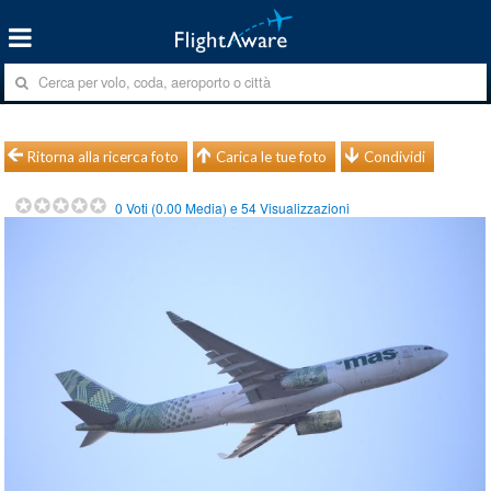
Ritorna alla ricerca foto
Carica le tue foto
Condividi
0
Voti (
0.00
Media) e
54
Visualizzazioni