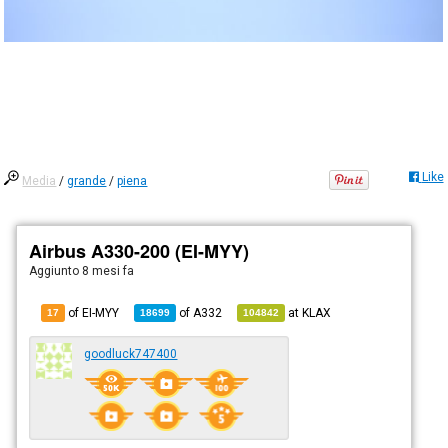
Like
Media
/
grande
/
piena
Airbus A330-200 (EI-MYY)
Aggiunto
8 mesi fa
of EI-MYY
of
A332
at
KLAX
17
18699
104842
goodluck747400