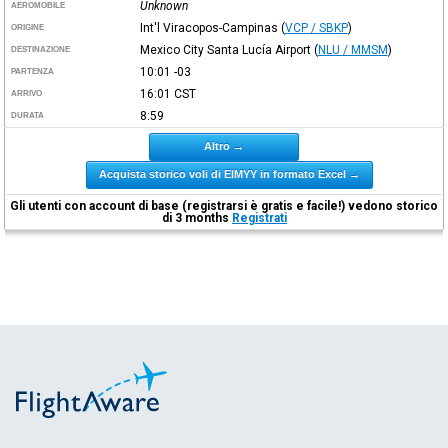
Unknown
AEROMOBILE
Int'l Viracopos-Campinas
(
VCP / SBKP
)
ORIGINE
Mexico City Santa Lucía Airport
(
NLU / MMSM
)
DESTINAZIONE
10:01
-03
PARTENZA
16:01
CST
ARRIVO
8:59
DURATA
Altro →
Acquista storico voli di EIMYY in formato Excel →
Gli utenti con account di base (registrarsi è gratis e facile!) vedono storico
di 3 months
Registrati