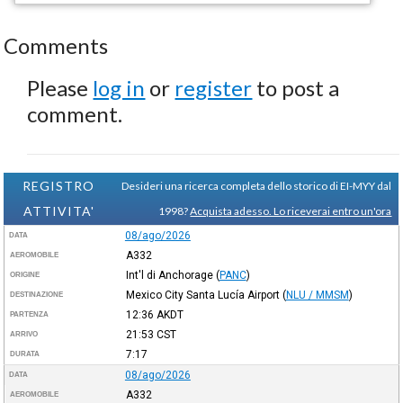
Comments
Please
log in
or
register
to post a
comment.
REGISTRO
Desideri una ricerca completa dello storico di EI-MYY dal
ATTIVITA'
1998?
Acquista adesso. Lo riceverai entro un'ora
08/ago/2026
DATA
A332
AEROMOBILE
Int'l di Anchorage
(
PANC
)
ORIGINE
Mexico City Santa Lucía Airport
(
NLU / MMSM
)
DESTINAZIONE
12:36
AKDT
PARTENZA
21:53
CST
ARRIVO
7:17
DURATA
08/ago/2026
DATA
A332
AEROMOBILE