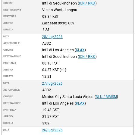
Int'l di Seoul-Incheon
(
ICN / RKSI
)
ORIGINE
Vicino Wuxi, Jiangsu
DESTINAZIONE
08:34
KST
PARTENZA
Last seen 09:02
CST
ARRIVO
1:28
DURATA
28/lug/2026
DATA
A332
AEROMOBILE
Int'l di Los Angeles
(
KLAX
)
ORIGINE
Int'l di Seoul-Incheon
(
ICN / RKSI
)
DESTINAZIONE
00:16
PDT
PARTENZA
04:37
KST
(+1)
ARRIVO
12:21
DURATA
27/lug/2026
DATA
A332
AEROMOBILE
Mexico City Santa Lucía Airport
(
NLU / MMSM
)
ORIGINE
Int'l di Los Angeles
(
KLAX
)
DESTINAZIONE
19:48
CST
PARTENZA
21:57
PDT
ARRIVO
3:09
DURATA
26/lug/2026
DATA