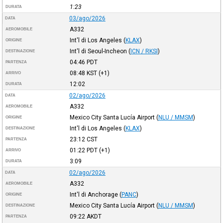
1:23
DURATA
03/ago/2026
DATA
A332
AEROMOBILE
Int'l di Los Angeles
(
KLAX
)
ORIGINE
Int'l di Seoul-Incheon
(
ICN / RKSI
)
DESTINAZIONE
04:46
PDT
PARTENZA
08:48
KST
(+1)
ARRIVO
12:02
DURATA
02/ago/2026
DATA
A332
AEROMOBILE
Mexico City Santa Lucía Airport
(
NLU / MMSM
)
ORIGINE
Int'l di Los Angeles
(
KLAX
)
DESTINAZIONE
23:12
CST
PARTENZA
01:22
PDT
(+1)
ARRIVO
3:09
DURATA
02/ago/2026
DATA
A332
AEROMOBILE
Int'l di Anchorage
(
PANC
)
ORIGINE
Mexico City Santa Lucía Airport
(
NLU / MMSM
)
DESTINAZIONE
09:22
AKDT
PARTENZA