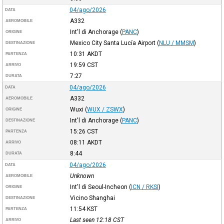
04/ago/2026
DATA
A332
AEROMOBILE
Int'l di Anchorage
(
PANC
)
ORIGINE
Mexico City Santa Lucía Airport
(
NLU / MMSM
)
DESTINAZIONE
10:31
AKDT
PARTENZA
19:59
CST
ARRIVO
7:27
DURATA
04/ago/2026
DATA
A332
AEROMOBILE
Wuxi
(
WUX / ZSWX
)
ORIGINE
Int'l di Anchorage
(
PANC
)
DESTINAZIONE
15:26
CST
PARTENZA
08:11
AKDT
ARRIVO
8:44
DURATA
04/ago/2026
DATA
Unknown
AEROMOBILE
Int'l di Seoul-Incheon
(
ICN / RKSI
)
ORIGINE
Vicino Shanghai
DESTINAZIONE
11:54
KST
PARTENZA
Last seen 12:18
CST
ARRIVO