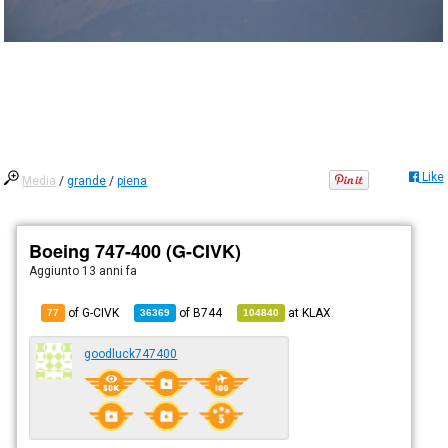
Like
Media
/
grande
/
piena
Boeing 747-400 (G-CIVK)
Aggiunto
13 anni fa
of G-CIVK
of
B744
at
KLAX
77
36369
104840
goodluck747400