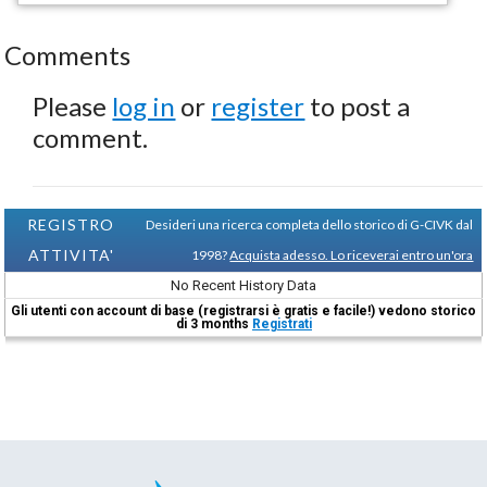
Comments
Please
log in
or
register
to post a
comment.
REGISTRO
Desideri una ricerca completa dello storico di G-CIVK dal
ATTIVITA'
1998?
Acquista adesso. Lo riceverai entro un'ora
No Recent History Data
Gli utenti con account di base (registrarsi è gratis e facile!) vedono storico
di 3 months
Registrati