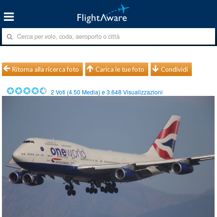
Ritorna alla ricerca foto
Carica le tue foto
Condividi
2
Voti (
4.50
Media) e
3.648
Visualizzazioni