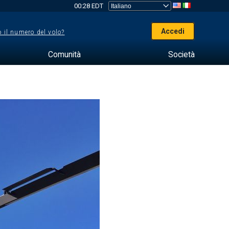
00:28 EDT
Accedi
 il numero del volo?
Comunità
Società