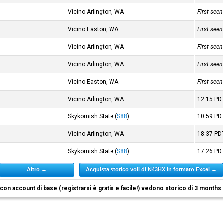
Vicino Arlington, WA
First see
Vicino Easton, WA
First see
Vicino Arlington, WA
First see
Vicino Arlington, WA
First see
Vicino Easton, WA
First see
)
Vicino Arlington, WA
12:15
PD
Skykomish State
(
S88
)
10:59
PD
)
Vicino Arlington, WA
18:37
PD
Skykomish State
(
S88
)
17:26
PD
Altro →
Acquista storico voli di N43HX in formato Excel →
i con account di base (registrarsi è gratis e facile!) vedono storico di 3 months