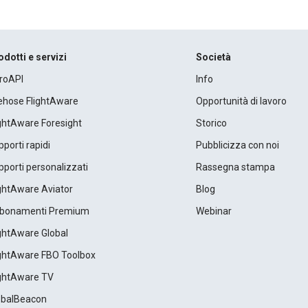
odotti e servizi
Società
roAPI
Info
rehose FlightAware
Opportunità di lavoro
ightAware Foresight
Storico
porti rapidi
Pubblicizza con noi
porti personalizzati
Rassegna stampa
ightAware Aviator
Blog
bonamenti Premium
Webinar
ightAware Global
ightAware FBO Toolbox
ightAware TV
obalBeacon