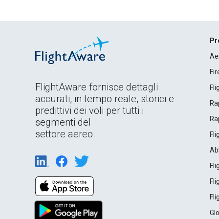
Pr
Ae
Fi
FlightAware fornisce dettagli
Fl
accurati, in tempo reale, storici e
Rap
predittivi dei voli per tutti i
Rap
segmenti del
settore aereo.
Fl
Ab
Fl
Fl
Fl
Gl