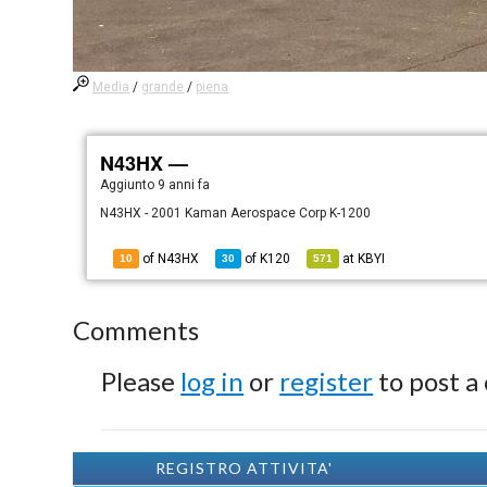
Media
/
grande
/
piena
N43HX —
Aggiunto
9 anni fa
N43HX - 2001 Kaman Aerospace Corp K-1200
of N43HX
of
K120
at
KBYI
10
30
571
Comments
Please
log in
or
register
to post a
REGISTRO ATTIVITA'