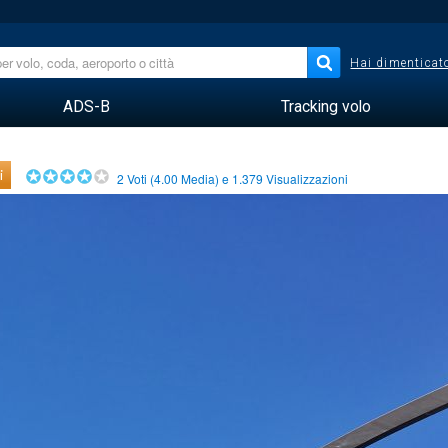
Hai dimenticato
ADS-B
Tracking volo
i
2
Voti (
4.00
Media) e
1.379
Visualizzazioni