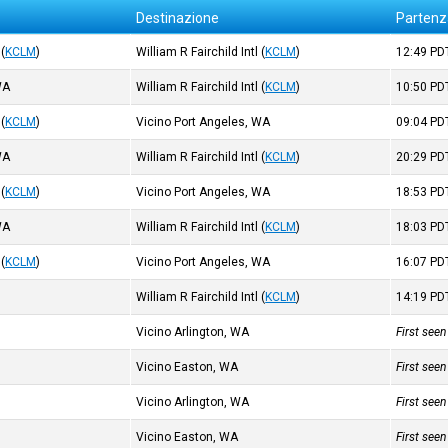
Destinazione
Partenz
(
KCLM
)
William R Fairchild Intl
(
KCLM
)
12:49
PD
WA
William R Fairchild Intl
(
KCLM
)
10:50
PD
(
KCLM
)
Vicino Port Angeles, WA
09:04
PD
WA
William R Fairchild Intl
(
KCLM
)
20:29
PD
(
KCLM
)
Vicino Port Angeles, WA
18:53
PD
WA
William R Fairchild Intl
(
KCLM
)
18:03
PD
(
KCLM
)
Vicino Port Angeles, WA
16:07
PD
William R Fairchild Intl
(
KCLM
)
14:19
PD
Vicino Arlington, WA
First see
Vicino Easton, WA
First see
Vicino Arlington, WA
First see
Vicino Easton, WA
First see