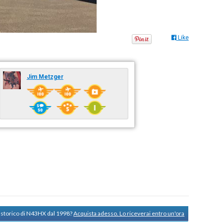
Like
Jim Metzger
o storico di N43HX dal 1998?
Acquista adesso. Lo riceverai entro un'ora