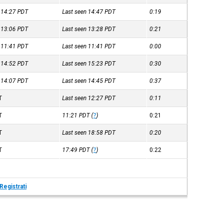
n 14:27
PDT
Last seen 14:47
PDT
0:19
n 13:06
PDT
Last seen 13:28
PDT
0:21
n 11:41
PDT
Last seen 11:41
PDT
0:00
n 14:52
PDT
Last seen 15:23
PDT
0:30
n 14:07
PDT
Last seen 14:45
PDT
0:37
T
Last seen 12:27
PDT
0:11
T
11:21
PDT
(
?
)
0:21
T
Last seen 18:58
PDT
0:20
T
17:49
PDT
(
?
)
0:22
Registrati