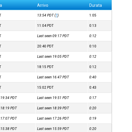
a
Arrivo
Durata
T
13:54
PDT
(
?
)
1:05
T
11:04
PDT
0:13
T
Last seen 09:17
PDT
0:12
T
20:40
PDT
0:10
T
Last seen 19:05
PDT
0:12
T
18:15
PDT
0:12
T
Last seen 16:47
PDT
0:40
T
15:02
PDT
0:43
n 19:34
PDT
Last seen 19:51
PDT
0:17
n 18:19
PDT
Last seen 18:39
PDT
0:20
n 17:07
PDT
Last seen 17:26
PDT
0:19
n 15:38
PDT
Last seen 15:59
PDT
0:20